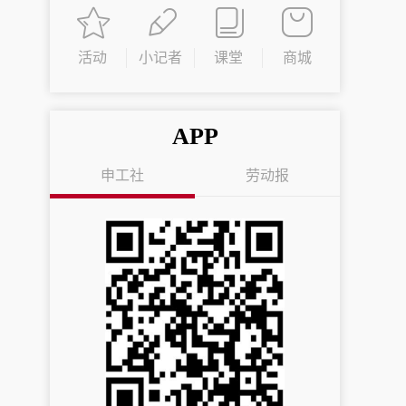
活动
小记者
课堂
商城
APP
申工社
劳动报