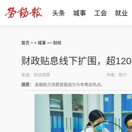
头条
城事
工会
就业
首页
>
> 城事
>>
财经
财政贴息线下扩围，超12
来源：劳动观察
作者：陈宁
摘要：
金融助力消费提振成为今年两会热点。