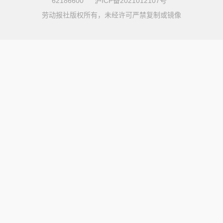
62186600
沪ICP备2021012107号
劳动报社版权所有，未经许可严禁复制或镜像