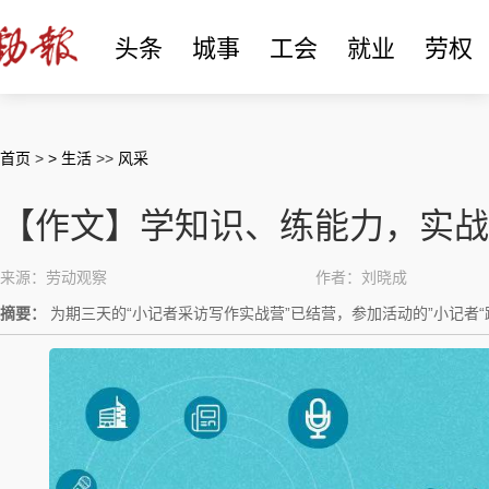
头条
城事
工会
就业
劳权
首页
>
> 生活
>>
风采
【作文】学知识、练能力，实战
来源：劳动观察
作者：刘晓成
摘要：
为期三天的“小记者采访写作实战营”已结营，参加活动的”小记者