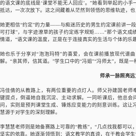
的语文课的底线是‘课堂不能无人回应’。”她看到举起的小
抵达，一次次放下。这之间藏着从茫然到领悟的思维轨迹，也
她更相信“约定”的力量——与痴迷历史的男生约定课前讲一
可打球”，与字迹潦草的孩子约定练字规矩……“那个语文成绩
情道，“语文课的温度，正是在于连接真实的生活与个体的乐趣
她也乐于分享对“泡泡玛特”的喜爱，会在课前播放现代谱
解。“亲其师，信其道。”学生口中的“冯姐”“冯师太”，既是
师承一脉照亮远
冯佳倩的从教路上，有两位重要的点灯人。师父孙建国老师奉
键提点，倒逼她自我沉淀、主动求解。一同听课后，他总会问
问，实则是预判课堂生成、锤炼应变能力的刻意训练。这让
慧源于对学生的深刻理解。
李慧慧老师则是她备赛路上可靠的“教练”，“几点找我都可以
坚实的依靠。她逐渐领悟到：语文教学的真谛，在于教会学生