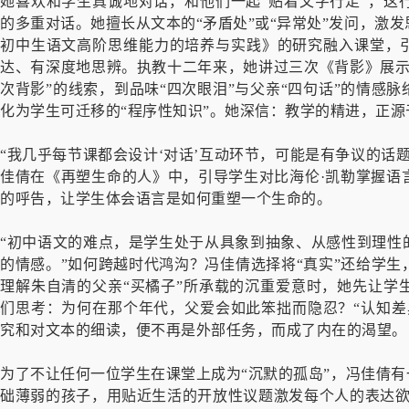
她喜欢和学生真诚地对话，和他们一起“贴着文字行走”，这
的多重对话。她擅长从文本的“矛盾处”或“异常处”发问，激
初中生语文高阶思维能力的培养与实践》的研究融入课堂，引
达、有深度地思辨。执教十二年来，她讲过三次《背影》展示
次背影”的线索，到品味“四次眼泪”与父亲“四句话”的情感
化为学生可迁移的“程序性知识”。她深信：教学的精进，正
“我几乎每节课都会设计‘对话’互动环节，可能是有争议的话
佳倩在《再塑生命的人》中，引导学生对比海伦·凯勒掌握语
的呼告，让学生体会语言是如何重塑一个生命的。
“初中语文的难点，是学生处于从具象到抽象、从感性到理性
的情感。”如何跨越时代鸿沟？冯佳倩选择将“真实”还给学
理解朱自清的父亲“买橘子”所承载的沉重爱意时，她先让学
们思考：为何在那个年代，父爱会如此笨拙而隐忍？“认知差
究和对文本的细读，便不再是外部任务，而成了内在的渴望。
为了不让任何一位学生在课堂上成为“沉默的孤岛”，冯佳倩有
础薄弱的孩子，用贴近生活的开放性议题激发每个人的表达欲