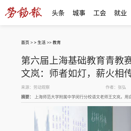
头条
城事
工会
就业
首页
>
> 生活
>>
教育
第六届上海基础教育青教
文岚：师者如灯，薪火相
来源：劳动观察
作者：张弘
摘要：
上海师范大学附属中学闵行分校语文老师王文岚，用