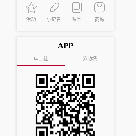
活动
小记者
课堂
商城
APP
申工社
劳动报