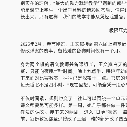
别实在的理解。“最大的动力就是教学里遇到的那些
能是课堂上学生一个出乎意料的精彩回答后，值得让
长出来，只有这样，我们的教学才能从凭经验重复，
极限压
2025年2月，春节刚过，王文岚接到第六届上海基
修改详案的赛事，留给她的备赛时间仅有一个月。
身为两个班的语文教师兼备课组长，王文岚白天
赛，只能向夜晚“借”时间。晚上九点半，哄睡年
下来面对比赛教案，往往已是深夜十一点。书房的
每天睡眠不足四小时。“现在回想，可能全凭一股心
不仅时间紧，规则也变了：往年可以围绕一个单元
课文都要尽可能多样。第一周，她几乎都在做一件
教法的课文。接下来的两周，进入“日更”状态，
前，每份教案都至少修改了三遍，难的部分改了四