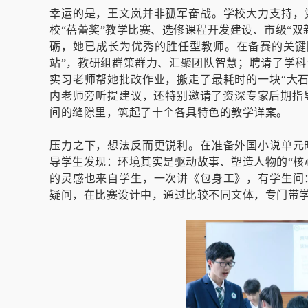
幸运的是，王文岚并非孤军奋战。学校大力支持，
校“蓓蕾奖”教学比赛、选修课程开发建设、市级“
砺，她已成长为优秀的胜任型教师。在备赛的关键
站”，教研组群策群力、汇聚团队智慧；聘请了学
实习老师帮她批改作业，搬走了最耗时的一块“大
内老师旁听提建议，还特别邀请了资深专家后期指
间的缝隙里，筑起了十个各具特色的教学详案。
压力之下，想法反而更锐利。在准备外国小说单元
导学生发现：环境其实是驱动故事、塑造人物的“核
的灵感也来自学生，一次讲《包身工》，有学生问
疑问，在比赛设计中，通过比较不同文体，专门带