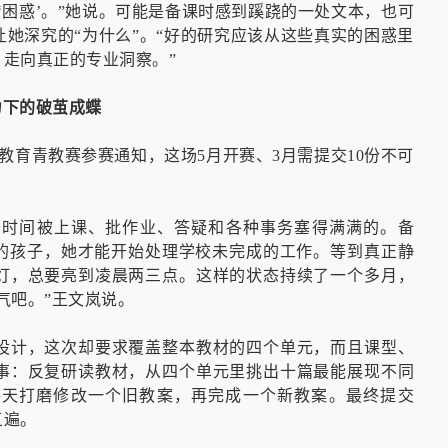
‘困惑’。”她说。可能是备课时感到蹊跷的一处文本，也可
她深究的“为什么”。“好的研究应该从这些真实的困惑里
走向真正的专业洞察。”
力下的破茧成蝶
础教育青教赛参赛通知，这场5月开赛、3月需提交10份不可
的时间被上课、批作业、答疑和各种事务塞得满满的。备
幼的孩子，她才能开始处理学校未完成的工作。等到真正静
灯，总要亮到凌晨两三点。这样的状态持续了一个多月，
气吧。”王文岚说。
设计，这次却要求覆盖整本教材的四个单元，而且课型、
事：反复研读教材，从四个单元里挑出十篇最能展现不同
每天打磨修改一个旧教案，再完成一个新教案。最终提交
五遍。