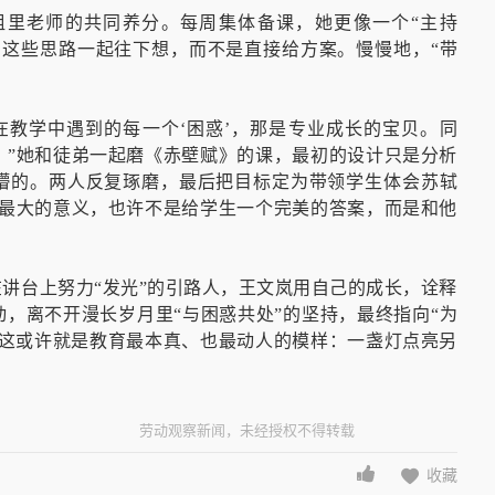
组里老师的共同养分。每周集体备课，她更像一个“主持
着这些思路一起往下想，而不是直接给方案。慢慢地，“带
在教学中遇到的每一个‘困惑’，那是专业成长的宝贝。同
。”她和徒弟一起磨《赤壁赋》的课，最初的设计只是分析
是懵的。两人反复琢磨，最后把目标定为带领学生体会苏轼
课最大的意义，也许不是给学生一个完美的答案，而是和他
在讲台上努力“发光”的引路人，王文岚用自己的成长，诠释
动，离不开漫长岁月里“与困惑共处”的坚持，最终指向“为
。这或许就是教育最本真、也最动人的模样：一盏灯点亮另
劳动观察新闻，未经授权不得转载
收藏