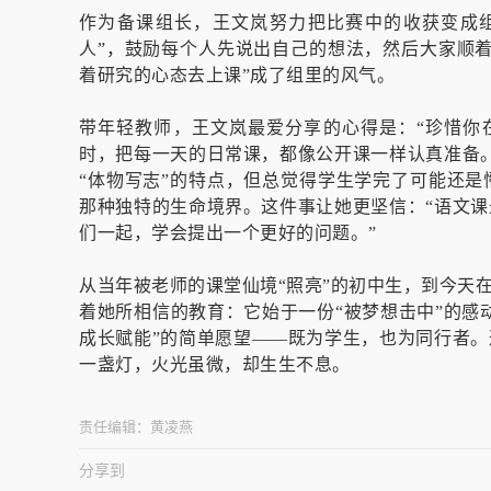
作为备课组长，王文岚努力把比赛中的收获变成
人”，鼓励每个人先说出自己的想法，然后大家顺
着研究的心态去上课”成了组里的风气。
带年轻教师，王文岚最爱分享的心得是：“珍惜你
时，把每一天的日常课，都像公开课一样认真准备
“体物写志”的特点，但总觉得学生学完了可能还
那种独特的生命境界。这件事让她更坚信：“语文
们一起，学会提出一个更好的问题。”
从当年被老师的课堂仙境“照亮”的初中生，到今天
着她所相信的教育：它始于一份“被梦想击中”的感
成长赋能”的简单愿望——既为学生，也为同行者
一盏灯，火光虽微，却生生不息。
责任编辑：
黄凌燕
分享到