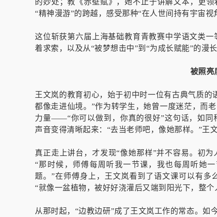
的妙处；教《赤壁赋》，她不止于讲解文本，更领
“精神漫游”的跨越，感受那种“在人世间持有宇宙视
这位斩获第六届上海基础教育青教赛中学语文类一
着求索，以及从“被梦想击中”到“为成长赋能”的漫
被照亮
王文岚的教育初心，始于初中时一位有古典气质的
都像走进仙境。”作为转学生，她曾一度迷茫，而老
力量——“你可以做到，你真的很好”这句话，如
声音变得清晰起来：“去当老师吧，像她那样。”王文
真正走上讲台，才发现“像她那样”并不容易。初
“那时候，师傅每周听我一节课，我也每周听她
题。”在师傅身上，王文岚看到了语文课可以有多
“就像一盆植物，被好好浇灌后又端到阳光下，整个
从那时起，“边教边研”成了王文岚工作的常态。如今