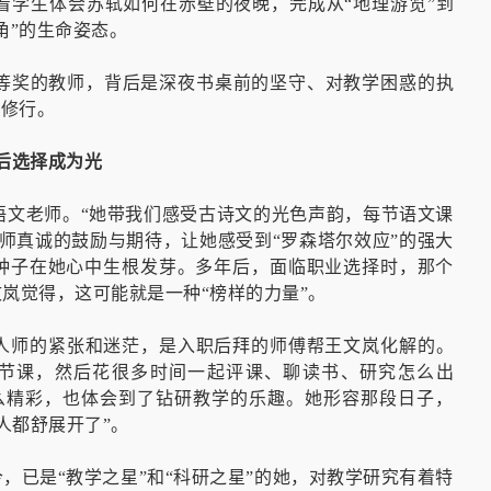
着学生体会苏轼如何在赤壁的夜晚，完成从“地理游览”到
角”的生命姿态。
等奖的教师，背后是深夜书桌前的坚守、对教学困惑的执
长修行。
后选择成为光
语文老师。“她带我们感受古诗文的光色声韵，每节语文课
师真诚的鼓励与期待，让她感受到“罗森塔尔效应”的强大
同种子在她心中生根发芽。多年后，面临职业选择时，那个
岚觉得，这可能就是一种“榜样的力量”。
为人师的紧张和迷茫，是入职后拜的师傅帮王文岚化解的。
一节课，然后花很多时间一起评课、聊读书、研究怎么出
么精彩，也体会到了钻研教学的乐趣。她形容那段日子，
人都舒展开了”。
，已是“教学之星”和“科研之星”的她，对教学研究有着特