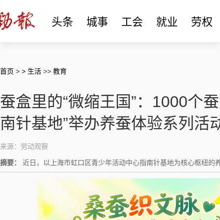
头条
城事
工会
就业
劳权
首页
>
> 生活
>>
教育
蚕盒里的“微缩王国”：1000个蚕
南针基地”举办养蚕体验系列活
来源：劳动观察
摘要：
近日，以上海市虹口区青少年活动中心指南针基地为核心枢纽的