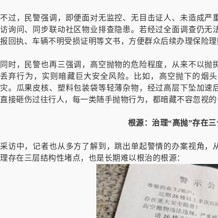
不过，民警强调，即便面对无监控、无目击证人、未造成严
访询问、同步联动社区物业排查隐患。若经过全面调查仍无
报回执、车辆不明受损证明等文书，方便群众后续办理保险理
同时，民警也再三强调，高空抛物的危险程度，从来不以抛
丢弃行为，实则暗藏巨大安全风险。比如，高空抛下的烟头
灾。瓜果皮核、塑料包装袋等轻薄杂物，经过高层下坠加速
直接砸伤过往行人，每一类随手抛物行为，都暗藏不容忽视的
根源：治理“高抛”存在
采访中，记者也从多方了解到，跳出单起警情的办案视角，
理存在三层结构性堵点，也是长期难以根治的根源：