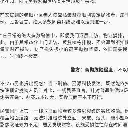
小花园、阳光房频繁掉落各类生活垃圾与杂物。
前文提到的老旧小区老人依靠私装监控顺利锁定抛物者，属
例。民警坦言，绝大多数同类纠纷都难以走到这一步。
“在日常的绝大多数警情中，即便我们逐层走访、物证摸排，
此，由于其常态化上门走访、反复楼栋排摸，还会遭到不知
量无财产损失、财产损失极小的高空抛物警情，依旧需要民
力、时间成本极高。
警方：高抛危险程度，不以
不少市民也提出疑惑：当下刑侦、溯源科技发达，既然能依
快速锁定抛物人员？对此，一线民警直言，针对普通生活垃圾
炮轰苍蝇”，办案成本过大，实操层面基本不可行。
民警同时坦言，一线取证面临着较多难以突破的实操难题。
覆盖地面道路，无法对准楼栋外立面；果皮、烟头、细小塑
影像取证效力不足；居民发现财物、设施受损往往存在时间滞