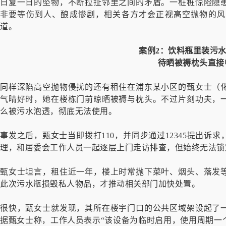
日复一日的坠物，不断拉扯邻里之间的矛盾。一桩桩惊险隐
非要等伤到人、酿成惨剧，相关各方才会正视高空抛物的风
道。
案例2：
饮料瓶里装污
待晒被褥枕头直接
同样深陷高空抛物侵扰的还有租住在浦东某小区的甄女士（
气晴好时，她在楼栋门前晾晒被褥与枕头。不过片刻功夫，
么被污水泡透，彻底无法使用。
事发之后，甄女士当即拨打110，并同步通过12345提出
理，和居委会工作人员一起逐层上门走访排查，但始终无法锁
甄女士坦言，租住近一年，楼上时常抛下菜叶、烟头、落发
此次污水瓶损毁私人物品，才推动相关部门加快处置。
很快，甄女士就发现，其所在楼宇门口的公共区域架设起了
据甄女士称，工作人员表示“该设备为临时启用，使用周期一