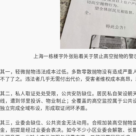
上海一栋楼宇外张贴着关于禁止高空抛物的警示
其一，轻微抛物违法成本过低。多数零散抛物没有造成严重
不了了之。违法者几乎无需付出代价，受害者维权成本高昂，
其二，私人取证处处受限，公共安防缺位。居民私自架设朝
线，遭到邻里投诉、物业制止；全覆盖的高空监控属于公共
独立完成全域布设，形成取证闭环矛盾。
其三，业委会缺位、公共资金无法动用。合规加装高空抛物
金，前提是经过业委会表决。如今不少小区业委会解散、长