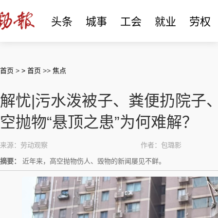
头条
城事
工会
就业
劳权
首页
>
> 首页
>>
焦点
解忧|污水泼被子、粪便扔院子
空抛物“悬顶之患”为何难解？
来源：劳动观察
作者：包璐影
摘要：
近年来，高空抛物伤人、毁物的新闻屡见不鲜。