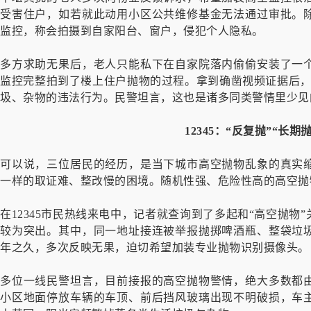
受害住户，如若就此动用小区公共维修基金无法通过审批。
监控，称会拍摄到自家阳台、窗户，侵犯个人隐私。
多方求助无果后，老人只能私下在自家院落内偷偷安装了一
监控完整拍到了楼上住户抛物的过程。拿到确凿视频证据后，
圾、杂物的违法行为。民警坦言，这也是诸多同类警情里少见
12345：“反复抛”“长期
可以说，三位居民的经历，是当下城市高空抛物乱象的真实
一样的取证难、整改慢的困境。随机性强、危险性高的高空抛
在12345市民热线来电中，记者就查询到了多起和“高空抛
较为突出。其中，同一地址接连被举报抛掷啤酒瓶、整袋垃
年之久，多次反映无果，迫切希望加装专业抛物识别摄像头。
多位一线民警坦言，目前接报的高空抛物警情，绝大多数都
小区地面停放车辆的车顶、前后挡风玻璃出现不明破损，车