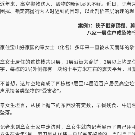
近年来，高空抛物伤人、毁物的新闻屡见不鲜。近日，记者
困扰、锁定高抛行为人时遇到的困难，以此剖析基层治理的现
案例1：
筷子戳穿顶棚、
八家一层住户成坠物“
家住宝山好家园的章女士（化名）多年来一直被从天而降的杂
章女士居住的这栋楼共14层，1层沿街为商铺，2层以上均
宇，每栋的2层外侧都有一块约十平方米左右的露天平台，且
不曾想，这片空地竟成了四栋楼3层至14层近百户居民高空
声承接各类坠物的“受害者”。
章女生坦言，从楼上抛下的东西没有定数，早餐残食、牛奶
坠落。
记者来到章女士家中走访时，章女生就向记者展示了自己用手
发生在今年5月，剪刀是从10楼一户居民家掉落的，当时自己