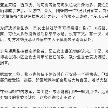
盛夏来临，西瓜皮、葡萄皮等易腐瓜果垃圾日渐增多，腐烂
晒都成了难事。采访中，章女士隔壁的一位2层邻居直言，自
“友情提醒”张贴在楼栋必经之处，可依然不见成效，“没几天
为解决抛物乱象，章女士试过所有可行渠道：拨打110报警、
商，可绝大多数投诉最后都草草收场，没有下文。有一次，
后，对方才勉强承认是家中老人不慎将袋子滑落窗外。
寄希望用监控锁定抛物者，是章女士最迫切的诉求。于是，
却被告知小区业委会两年前便已解散，缺少业委会表决流程
搁置。
据章女士称，物业也曾私下建议其自行安装一个摄像头。但
摄角度受限，高层、跨区域抛物都会形成大片盲区，难以完整
在她理想中的方案，是由物业或职能部门统一规划点位，远
对如今的业委会缺位，这条路彻底走不通了。