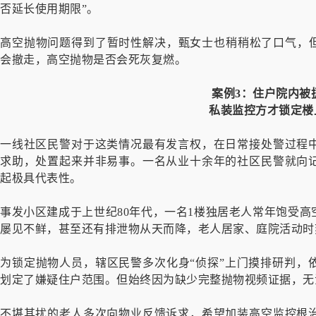
否延长使用期限”。
高空抛物问题得到了暂时性解决，甄女士也稍稍松了口气，但
会撤走，高空抛物是否会死灰复燃。
案例3：住户院内被
私装监控方才锁定楼
一线社区民警对于这类情况最有发言权，在日常接处警过程
求助，处置起来并非易事。一名从业十余年的社区民警就向
起极具代表性。
事发小区建成于上世纪80年代，一名1楼独居老人常年饱受
屡见不鲜，甚至还有排泄物从天而降，老人居家、庭院活动时
为锁定抛物人员，辖区民警多次化身“侦探”上门摸排研判，
划定了嫌疑住户范围。但始终因为缺少完整抛物视频证据，无
不堪其扰的老人多次向物业反馈诉求，希望加装高空监控根