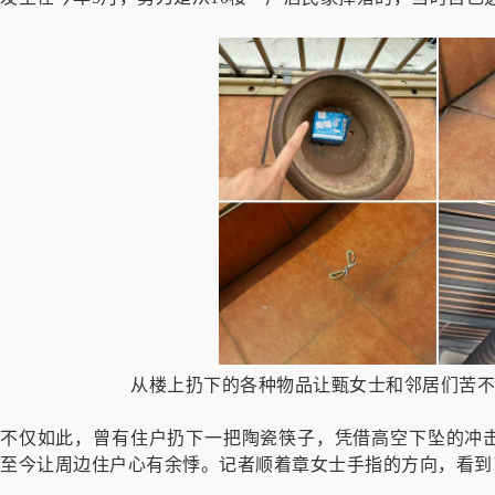
从楼上扔下的各种物品让甄女士和邻居们苦不
不仅如此，曾有住户扔下一把陶瓷筷子，凭借高空下坠的冲
至今让周边住户心有余悸。记者顺着章女士手指的方向，看到