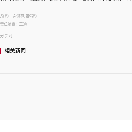
摄 影：
贡俊祺,包璐影
责任编辑：
王迪
分享到
相关新闻