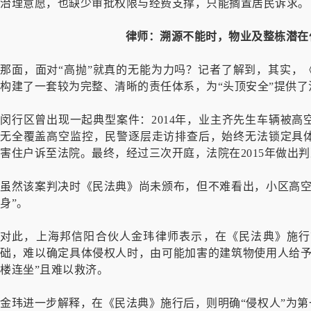
治理意愿，也缺少审批权限与经费支撑，只能搁置居民诉求。
律师：溯源不能时，物业及整栋潜在
那面，面对“高抛”就真的无能为力吗？记者了解到，其实，
构建了一套较为完整、清晰的责任体系，为“头顶安全”提供了
闵行区曾出现一起典型案件：2014年，业主齐先生车辆被高
无全覆盖高空监控，民警逐层走访排查后，始终无法锁定具
害住户诉至法院。最终，经过三次开庭，法院在2015年做出判决
虽然该案判决时《民法典》尚未颁布，但不难看出，小区高空
身”。
对此，上海邦信阳合伙人金玮律师表示，在《民法典》施行
础，难以确定具体侵权人时，由可能加害的建筑物使用人给予
楼连坐”且难以救济。
金玮进一步解释，在《民法典》施行后，则明确“侵权人”为第