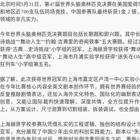
北京时间5月31日，第47届世界头脑奥林匹克决赛在美国爱
和地区近700支队伍同场竞技，中国参赛队最终斩获1金 2
领域的非凡实力。
今年世界头脑奥林匹克决赛题目包括长期题和即兴题。其中长期题
诗挑战”“舞动人生”“约翰·吉弗里的奇闻轶事”五大赛题。
获得“古典…史诗挑战”小学组的冠军，上海赫贤学校获得“舞
“舞动人生”高中组亚军，上海市月浦实验学校获得“迷失在O
狂列车”小学组第五名。
据了解，此次获得世界冠军的上海市嘉定区卢湾一中心实验小
在今年比赛核心内容全英文剧本创作环节，拥有世界赛经验
反复推敲剧情表达，还加入海外文化特色、国际化的幽默表
创意，又能让国际裁判快速理解、深度共情，全方位提升作
上，从方案设计、尺寸测算到切割组装、拆装调试，也全部由
上海赫贤学校参赛队凭借扎实的工程逻辑、独创的结构设计
亚军，充分展现了中国少年出众的科创实践能力。剧本以“失
的道具举办告别派对后，借助时光倒流重回诞生之初、重新认