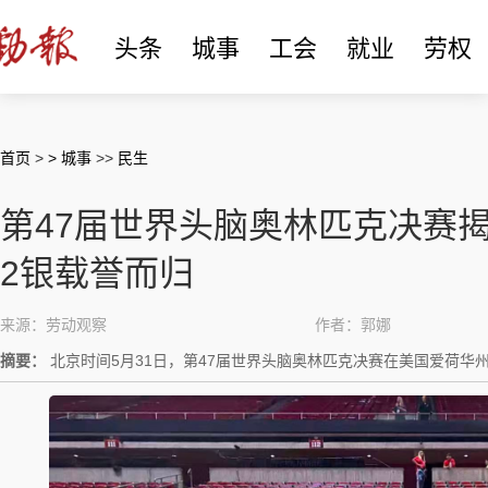
头条
城事
工会
就业
劳权
首页
>
> 城事
>>
民生
第47届世界头脑奥林匹克决赛
2银载誉而归
来源：劳动观察
作者：郭娜
摘要：
北京时间5月31日，第47届世界头脑奥林匹克决赛在美国爱荷华