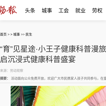
头条
城事
工会
就业
劳权
首页
>
> 城事
>>
民生
“育”见星途·小王子健康科普漫
启沉浸式健康科普盛宴
来源：劳动观察
摘要：
活动面向公众免费开放，欢迎广大市民携家人孩子共同参与，在