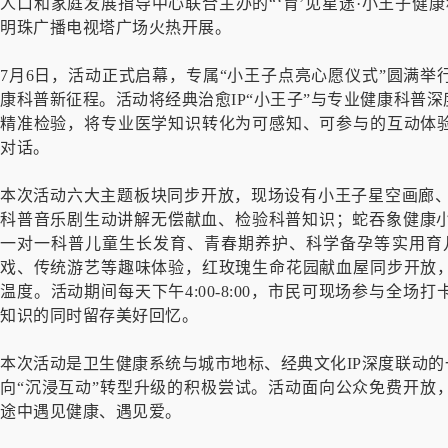
人口和家庭发展指导中心联合主办的“‘育’见星途·小王子健
明珠广播电视塔广场火热开展。
7月6日，活动正式启幕，专属“小王子点亮心愿仪式”圆满
康科普新征程。活动将经典治愈IP“小王子”与专业健康科普
精准检验，将专业医学知识转化为可感知、可参与的互动体
对话。
本次活动六大主题板块同步开放，现场设有小王子星空画廊、
科普音乐剧生动讲解无偿献血、检验科普知识；蛇吞象健康小
一对一科普儿童生长发育、青春期养护、科学备孕等实用育
戏、传统游艺等趣味体验，红玫瑰生命花园献血屋同步开放
温度。活动期间每天下午4:00-8:00，市民可现场参与全
知识的同时留存美好回忆。
本次活动是卫生健康系统与城市地标、经典文化IP深度联动的
向“沉浸互动”转型升级的积极尝试。活动面向公众免费开放
途中遇见健康、遇见爱。