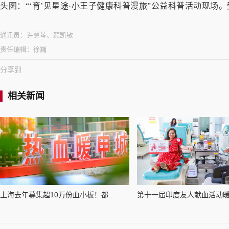
头图：
“‘育’见星途·小王子健康科普漫旅”公益科普活动现场
。
通讯员：
许慧琴、颜凯敏
责任编辑：
徐巍
分享到
相关新闻
上海去年募集超10万份血小板！都...
第十一届印度友人献血活动暖心