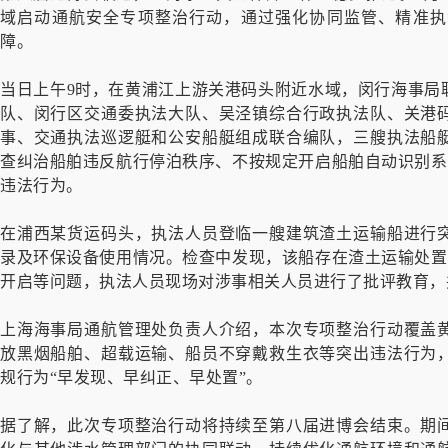
域启动通航安全专项整治行动，通过强化协同监管、精准执
障。
当日上午9时，在黄浦江上游关港码头附近水域，闵行海事局
队、闵行区交通委执法大队、吴泾镇综合行政执法队、关港
事、交通执法巡逻艇和公安船艇组成联合编队，三艘执法船
查纠治船舶违反航行停泊秩序、不按规定开启船舶自动识别系
违法行为。
在浦西某货运码头，执法人员登临一艘建筑渣土运输船进行
录及环保设备使用情况。检查中发现，该船存在渣土运输处置
开启等问题，执法人员现场对涉事相关人员进行了批评教育，
上海海事局通航管理处负责人介绍，本次专项整治行动覆盖
放黑烟船舶、超载运输、船员不穿戴救生衣等突出违法行为
规行为“早发现、早纠正、早处置”。
据了解，此次专项整治行动将持续至第八届进博会结束。期