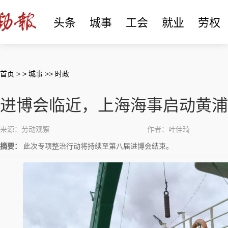
头条
城事
工会
就业
劳权
首页
>
> 城事
>>
时政
进博会临近，上海海事启动黄浦
来源：劳动观察
作者：叶佳琦
摘要：
此次专项整治行动将持续至第八届进博会结束。