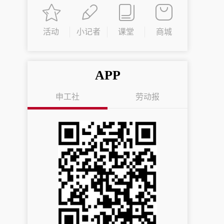
活动
小记者
课堂
商城
APP
申工社
劳动报