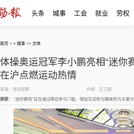
头条
城事
工会
就业
劳权
首页
>
> 城事
>>
文体
体操奥运冠军李小鹏亮相“迷你
在沪点燃运动热情
来源：劳动观察
作者：王卫朋
摘要：
“迷你赛场”旨在通过降低参与门槛、增加互动性与趣味性为主要