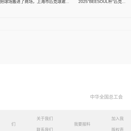
把球场搬进了商场，上海市匹克球邀...
2025“BEESOUL杯”匹克...
中华全国总工会
关于我们
加入我
们
我要报料
联系我们
版权声