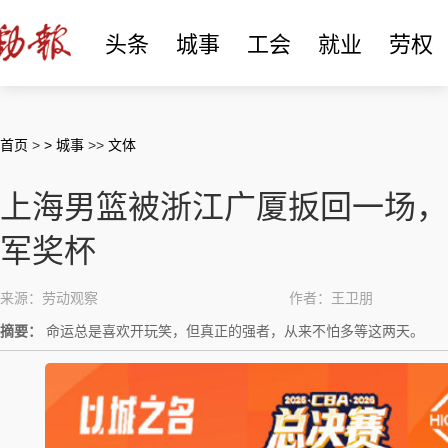
头条
城事
工会
就业
劳权
首页
>
> 城事
>>
文体
上海男篮被浙江广厦扳回一场，
军奖杯
来源：劳动观察
作者：王卫朋
摘要：
命运总是喜欢开玩笑，但真正的强者，从来不怕多等这两天。