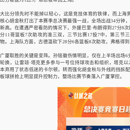
大比分领先时不能掉以轻心，这是竞技体育的铁律，而上海
核心胡金秋打出了本赛季总决赛最强一战，全场出战34分钟，1
新高。在遭遇严密看防的情况下，外援巴里·布朗得到27分8次助
分11哥篮板7次助攻的准三双，三节比赛17投7中，第三
物。上海队方面，古德温砍下28分6各篮板8次助攻，弗格得到2
广厦取胜的关键是变阵。孙铭徽伤情明显，仅在上半场出场6
轮换，让雷琼·塔克更多参与一号位持球攻击和组织，塔克以2
本弃用了状态低迷的卡尔顿，转而强化胡金秋与外线的挡拆配
板球拼抢上明显提升控制力，整场比赛节奏落入广厦掌控。