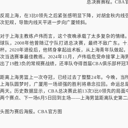
总决赛赛程。CBA
反观上海，在3比0领先之后紧张感明显下降，对胡金秋内线
次犯规，导致内线天平进一步向广厦倾斜。
对于上海主教练卢伟而言，这个夜晚承载了太多复杂的情绪
球队，2008年他曾随辽宁队打进总决赛，最终不敌广东。
杯。2020年退役后，他转身拿起战术板，从上海青年队做起，
次当选赛事最佳教练。2024年11月，卢伟临危受命接掌上
出了19胜3负的常规赛战绩，还率队夺得首届CBA俱乐部杯冠
距离上海男篮上一次夺冠，已经过去了整整24年。今晚，当
上海队圆梦时，广厦用一场顽强的胜利将悬念拉回。命运总
两天。历史数据显示，CBA总决赛此前13次3比0领先的局面
两个赛点、下一场6月5日回到主场——上海男篮距离队史第
头图为赛后海报。CBA官方图