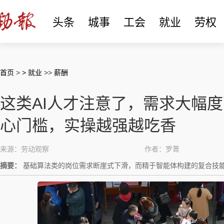
头条
城事
工会
就业
劳权
首页
>
> 就业
>>
薪酬
这类AI人才注意了，需求大幅
心门槛，实操越强越吃香
来源：劳动观察
作者：罗菁
摘要：
基础算法类的岗位需求断崖式下滑，而精于智能体构建的复合技