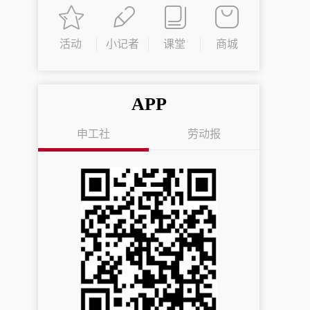
活动
小记者
课堂
商城
APP
申工社
劳动报