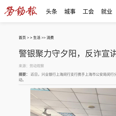
头条
城事
工会
就业
首页
>
> 生活
>>
消费
警银聚力守夕阳，反诈宣
来源：劳动观察
摘要：
近日，兴业银行上海闵行支行携手上海市公安局闵行
动。