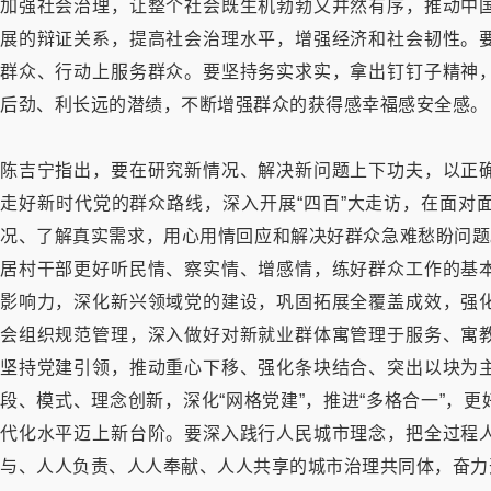
加强社会治理，让整个社会既生机勃勃又井然有序，推动中
展的辩证关系，提高社会治理水平，增强经济和社会韧性。
群众、行动上服务群众。要坚持务实求实，拿出钉钉子精神
后劲、利长远的潜绩，不断增强群众的获得感幸福感安全感。
陈吉宁指出，要在研究新情况、解决新问题上下功夫，以正
走好新时代党的群众路线，深入开展“四百”大走访，在面对
况、了解真实需求，用心用情回应和解决好群众急难愁盼问题
居村干部更好听民情、察实情、增感情，练好群众工作的基
影响力，深化新兴领域党的建设，巩固拓展全覆盖成效，强
会组织规范管理，深入做好对新就业群体寓管理于服务、寓
坚持党建引领，推动重心下移、强化条块结合、突出以块为
段、模式、理念创新，深化“网格党建”，推进“多格合一”，
代化水平迈上新台阶。要深入践行人民城市理念，把全过程
与、人人负责、人人奉献、人人共享的城市治理共同体，奋力