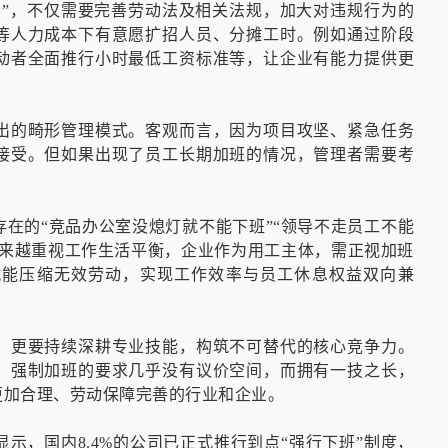
本”，不仅需要完善劳动法及相关法规，加大对违规行为的
等人力成本下有意愿扩招人员、分摊工时。例如通过阶段
动者全面推行小时最低工资标准等，让企业有能力提供更
出的畸形管理模式。客观而言，因为项目攻坚、紧急任务
接受。但如果出现了员工长期加班的情况，管理者需要考
在的“
竞品办公室没熄灯就不能下班
”“领导不走员工不能
越来越重视工作生活平衡，企业作为用工主体，需正视加班
赋能压缩无效劳动，实现工作效率与员工休息权益双向兼
，更要持续深耕专业技能，构筑不可替代的核心竞争力。
、强制加班的要求几乎没有议价空间，而拥有一技之长，
更加合理、劳动保障完善的行业和企业。
示，国内8.4%的公司已正式推行到点“强行下班”制度，