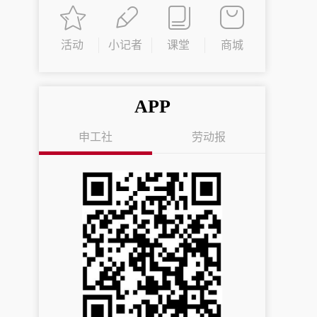
活动
小记者
课堂
商城
APP
申工社
劳动报