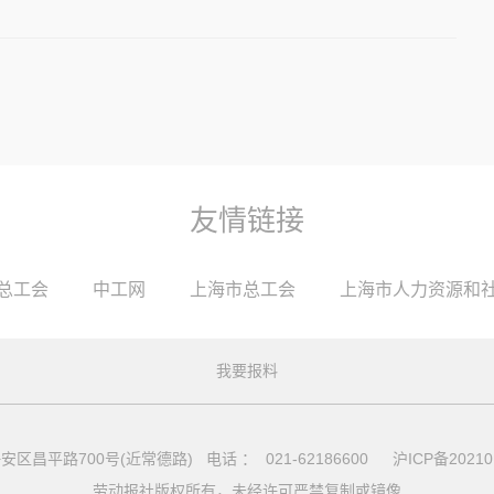
友情链接
总工会
中工网
上海市总工会
上海市人力资源和
我要报料
安区昌平路700号(近常德路) 电话 ： 021-62186600
沪ICP备20210
劳动报社版权所有，未经许可严禁复制或镜像