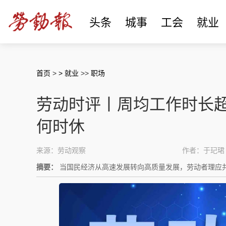
头条
城事
工会
就业
首页
>
> 就业
>>
职场
劳动时评丨周均工作时长超
何时休
来源：劳动观察
作者：于玘珺
摘要：
当国民经济从高速发展转向高质量发展，劳动者理应