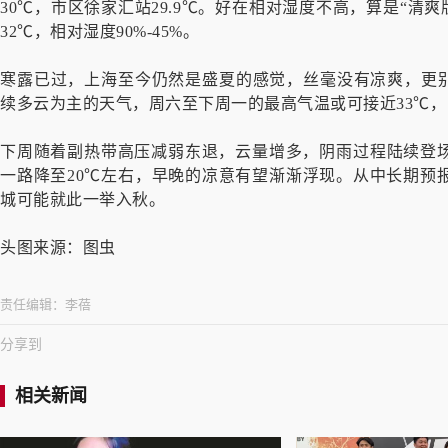
30℃，市区徐家汇站29.9℃。好在相对湿度不高，算是“清爽
32℃，相对湿度90%-45%。
寒露已过，上海至今仍然是盛夏的感觉，丝毫没有凉爽，更别
续多云为主的天气，周六至下周一的最高气温或可接近33℃
下周随着副热带高压减弱东退，云量增多，阴雨过程陆续登场
一路降至20℃左右，早晚的凉意有望渐渐浮现。从中长期预报
城可能就此一举入秋。
头图来源：图虫
责任编辑：
李蓓
分享到
相关新闻