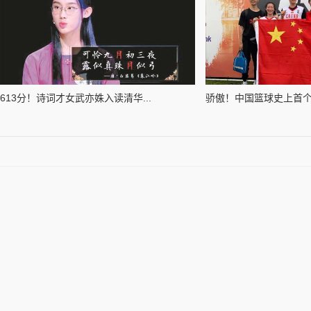
613分！诗词才女武亦姝入读清华...
骄傲！中国篮球史上首个世