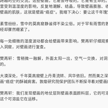
跨越时空的交流。这些壁画，它是会呼吸的，它是有生命的
里受到温湿度的影响，反复地潮解、结晶，导致壁画膨胀、
壁画的肌肤，这就是壁画“癌症”。我暗下决心：要让这千年
素雪纷纷，雪中的莫高窟静谧得不染尘俗。对于罕有雨雪的
经却骤然绷紧了。
每一处细微的湿度波动都会给壁画带来影响，樊再轩仔细观
入洞窟，对壁画进行复查。
樊再轩：雪稍微一融解，外面太阳一出，空气一交换，对洞
的。
大漠深处，千年莫高窟壁上丹青流转、风华依旧。然而美之深
画“癌症”的酥碱病害。敦煌研究院保护团队不断探寻着对壁画
樊再轩：我们发现壁画的地仗层到壁画表面颜料层，它的可
这个可溶盐它在运移。