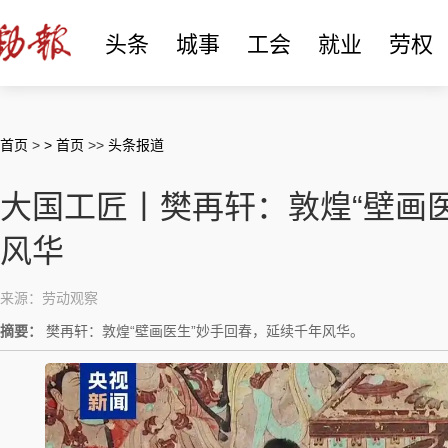
头条
城事
工会
就业
劳权
首页
>
> 首页
>>
头条报道
大国工匠丨樊再轩：敦煌“壁画
风华
来源：劳动观察
摘要：
樊再轩：敦煌“壁画医生”妙手回春，延续千年风华。