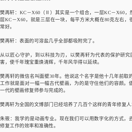
樊再轩：KC－X60（Ⅱ）其实是一个组合，一层KC－X6
层KC－X60，就是三层在一块，每平方米大概在80克左右
常好。
樊再轩：表面的可溶盐几乎全部都吸附完了。
从以匠心守护，到以科技为刃，以樊再轩为代表的保护研究团
害，使千年瑰宝重焕清辉，千年风华得以延续。
樊再轩的微信名叫面壁30年。他说这个名字是他十几年前取
工作就是面对一幅一幅古代壁画，为的是守住他们的容颜。
一代的壁画修复师参与完成的。
樊再轩为全国的文博部门已经培养了几百个这样的青年修复人
朱筱：我学的是动画专业。现在我们可以用数字化的方式，
修复工作的效率和准确性。