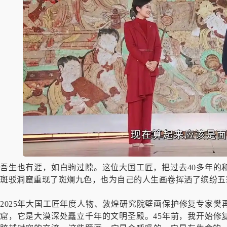
吾生也有涯，如白驹过隙。这位大国工匠，把过去40多年的
斑驳洞窟重现了斑斓九色，也为自己的人生画卷挥洒了缤纷五
2025年大国工匠年度人物、敦煌研究院壁画保护修复专家
窟，它是大漠深处矗立千年的文明圣殿。45年前，我开始修