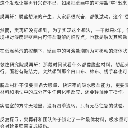
这个发现让樊再轩兴奋不已，如果把壁画中的可溶盐“拿”出
樊再轩：脱盐想法的产生，大家都很兴奋，都很激动，这个“
然而，樊再轩没有想到，为了实现这个想法，一干就是8年。
境相对湿度是壁画内可溶盐潮解的临界点，也就是触发其移动的
在低温蒸汽的控制下，壁画中的可溶盐潮解为可移动的液体状
敦煌研究院樊再轩：那段时间就看什么都像脱盐材料，想起
行，面粉有黏结力。突然想到那个白口布、棉布、线手套也可
脱盐材料不仅要具备大吸量、快速率的吸水吸盐能力，更要
材料和地仗中的成分产生任何化学反应，还要轻薄便于操作。
实验室的方寸天地里，没有四季流转，只有无尽往复的试验。
反复探寻，樊再轩和团队终于锁定了一种最优材料，吸水量可
会对珍贵壁画造成损伤。