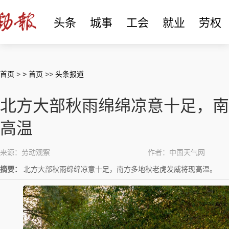
头条
城事
工会
就业
劳权
首页
>
> 首页
>>
头条报道
北方大部秋雨绵绵凉意十足，南
高温
来源：劳动观察
作者：中国天气网
摘要：
北方大部秋雨绵绵凉意十足，南方多地秋老虎发威将现高温。