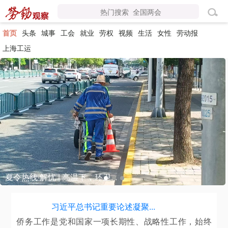
首页
头条
城事
工会
就业
劳权
视频
生活
女性
劳动报
上海工运
夏令热线·解忧 | 高温下，环卫...
习近平总书记重要论述凝聚...
侨务工作是党和国家一项长期性、战略性工作，始终