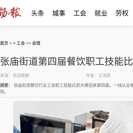
头条
城事
工会
就业
劳权
首页
>
> 工会
>>
会情
张庙街道第四届餐饮职工技能比
来源：劳动观察
作者：王海雯
摘要：
张庙街道餐饮行业工会职工技能比武大赛迎来第四届，一线从业
验。