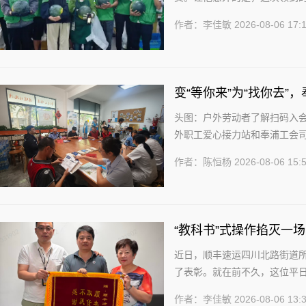
旁边摆着的“健康加油站”摊位前
作者：李佳敏
2026-08-06 17:
变“等你来”为“找你去”
头图：户外劳动者了解扫码入会
外职工爱心接力站和奉浦工会
者送去政策咨询、健康关怀和
作者：陈恒杨
2026-08-06 15:
盖交通安.....
“教科书”式操作掐灭一
近日，顺丰速运四川北路街道
了表彰。就在前不久，这位平
置，避免了一场火灾隐患。 刘天
作者：李佳敏
2026-08-06 13: