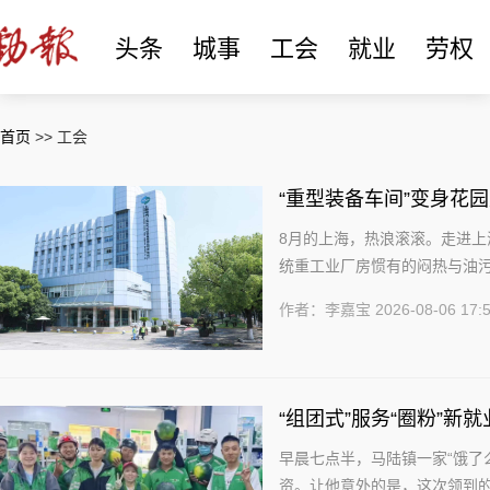
头条
城事
工会
就业
劳权
首页
>> 工会
“重型装备车间”变身花
位上
8月的上海，热浪滚滚。走进上
统重工业厂房惯有的闷热与油
设备相映成趣。这里不像“重型装备
作者：李嘉宝
2026-08-06 17:
“组团式”服务“圈粉”新
早晨七点半，马陆镇一家“饿了
资。让他意外的是，这次领到