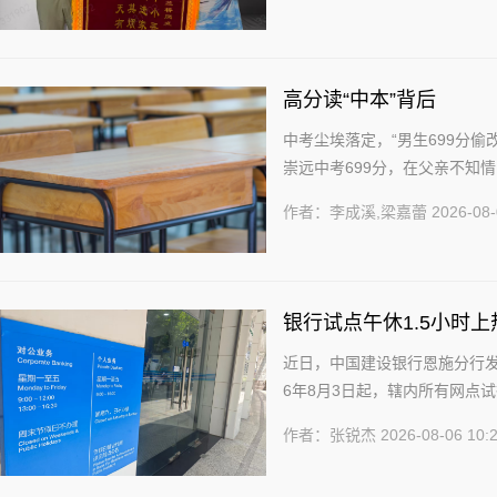
高分读“中本”背后
中考尘埃落定，“男生699分
崇远中考699分，在父亲不知情
本贯通软件专业。林崇远对编程的
作者：李成溪,梁嘉蕾
2026-08-
银行试点午休1.5小时
近日，中国建设银行恩施分行发
6年8月3日起，辖内所有网点试行
备、手机银行、网上银行等线上渠
作者：张锐杰
2026-08-06 10: