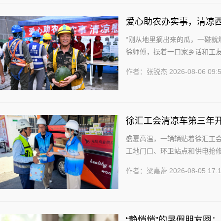
爱心助农办实事，清凉
农行动慰问一...
“刚从地里摘出来的瓜，一碰就
徐师傅，操着一口家乡话和工友
内的遮阳大棚下，一块块新鲜饱满
作者：张锐杰
2026-08-06 09:
徐汇工会清凉车第三年
盛夏高温，一辆辆贴着徐汇工
工地门口、环卫站点和供电抢修
流动清凉车已覆盖龙华、枫林、华
作者：梁嘉蕾
2026-08-05 17:
“静悄悄”的暑假朋友圈