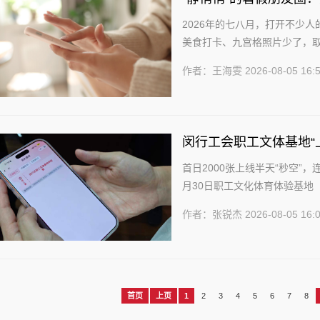
2026年的七八月，打开不少
美食打卡、九宫格照片少了，取
过，这并不意味着社交减少了。相
作者：王海雯
2026-08-05 16:
闵行工会职工文体基地“上
首日2000张上线半天“秒空”
月30日职工文化体育体验基地
地，是闵行区总工会自2019年首
作者：张锐杰
2026-08-05 16:
首页
上页
1
2
3
4
5
6
7
8