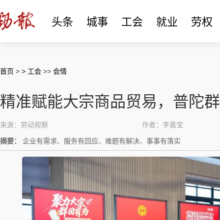
头条
城事
工会
就业
劳权
首页
>
> 工会
>>
会情
精准赋能大宗商品贸易，普陀群
来源：劳动观察
作者：李嘉宝
摘要：
企业有需求、服务有回应、难题有解决、事事有落实