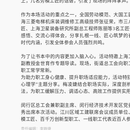
上，几名劳模工匠的话语，引发了现场的阵阵掌声
作为本场活动的重点之一，全国劳动模范、大国工
海三菱电梯机床装调维修工高级技师张征荣，市三
匠、上海卫星装备研究所副总工程师陈丽等3名工
感悟、交流心得体会，分享扎根一线、匠心筑梦的
时代内涵，引发全体参会人员强烈共鸣。
为了让书本中的内容更加入脑入心。活动特邀上海
副教授金世育作专题导读。现场，街道总工会向职
职工常学常新。
为助力职工身心健康、提升职场适应能力，活动特
心理学”主题分享。梅凌婕结合职场实际，深度剖
法，为职工缓解压力、调适心态、高效工作提供实
闵行区总工会兼职副主席、闵行经济技术开发区党
秀出席本次活动。江川区域工建联席会议成员单位
模工匠、百千万创新型职工、一线职工代表近百人
责任编辑：
李轶捷