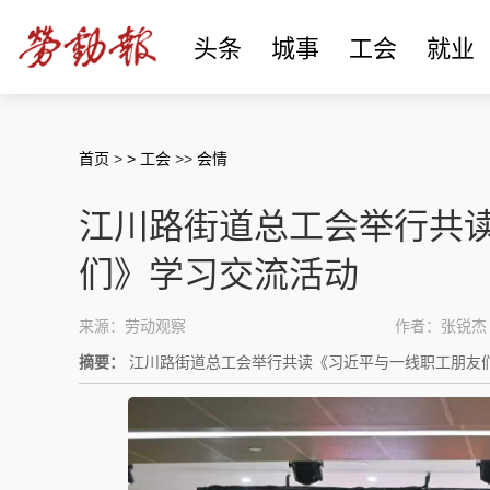
头条
城事
工会
就业
首页
>
> 工会
>>
会情
江川路街道总工会举行共
们》学习交流活动
来源：劳动观察
作者：张锐杰
摘要：
江川路街道总工会举行共读《习近平与一线职工朋友