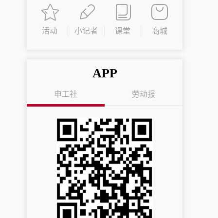
活动
小记者
课堂
商城
APP
申工社
劳动报