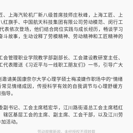
。
匠、上海汽轮机厂新八级首席技师庄秋峰，上海工匠、上
八红旗手、中国航天科技集团有限公司劳动模范、闵行工
匠代表依次登场，他们结合岗位实践与成长经历，畅谈学习
奋斗故事，生动诠释了劳模精神、劳动精神和工匠精神的
工会管理职业学院教学部副部长、工会建设教研室主任、
工代表赠送《习近平与一线职工朋友们》一书，引导广大
别邀请美国康奈尔大学心理学硕士梅凌婕作职场中的“情绪
析常见情绪成因，传授科学有效的自我调节与心理舒缓方
用指导。
委副书记、工会主席嵇宏华，江川路街道总工会主席嵇红
、辖区基层工会的主席、副主席、工会干部，以及江川劳
参加活动。
劳动观察新闻，未经授权不得转载