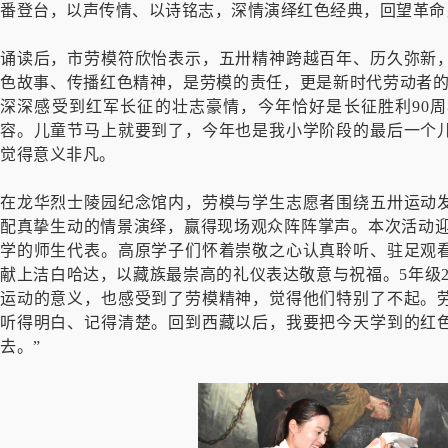
番登台，以声传情、以诗铭志，深情演绎红色经典，回望革命
诵读后，市劳模符欣怡表示，五卅精神跨越百年、历久弥新
色故事、传播红色精神，是劳模的责任，更是新时代劳动者的
深深感受到红军长征的壮志豪情，今年恰好是长征胜利90
容。儿童节马上就要到了，今年也是我小学阶段的最后一个
觉得意义非凡。
在龙华烈士陵园纪念馆内，劳模与学生志愿者围绕五卅运动
配真挚生动的情景演绎，赢得现场观众阵阵掌声。本次活动迎
学的师生代表。高原学子们怀着崇敬之心认真聆听、驻足观
献上洁白哈达，以藏族最崇高的礼仪表达敬意与祝福。5年级
运动的意义，也感受到了劳模精神，觉得他们特别了不起。
听得明白、记得清楚。回到西藏以后，我要把今天学到的红
去。”