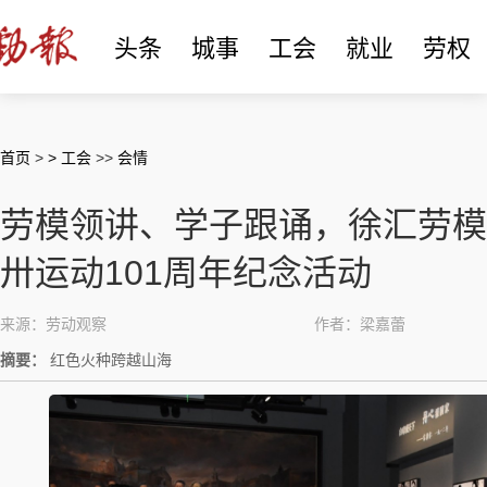
头条
城事
工会
就业
劳权
首页
>
> 工会
>>
会情
劳模领讲、学子跟诵，徐汇劳模
卅运动101周年纪念活动
来源：劳动观察
作者：梁嘉蕾
摘要：
红色火种跨越山海