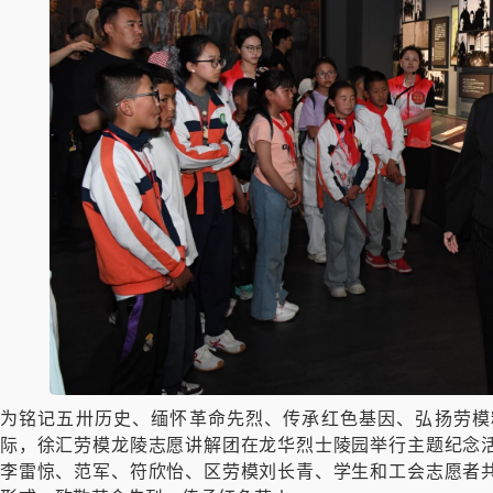
为铭记五卅历史、缅怀革命先烈、传承红色基因、弘扬劳模精
际，徐汇劳模龙陵志愿讲解团在龙华烈士陵园举行主题纪念
李雷惊、范军、符欣怡、区劳模刘长青、学生和工会志愿者