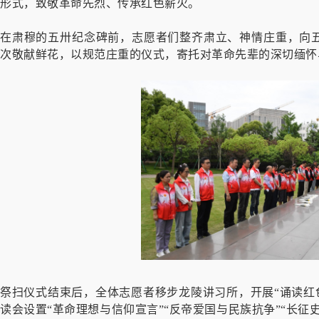
形式，致敬革命先烈、传承红色薪火。
在肃穆的五卅纪念碑前，志愿者们整齐肃立、神情庄重，向
次敬献鲜花，以规范庄重的仪式，寄托对革命先辈的深切缅怀
祭扫仪式结束后，全体志愿者移步龙陵讲习所，开展“诵读红
读会设置“革命理想与信仰宣言”“反帝爱国与民族抗争”“长