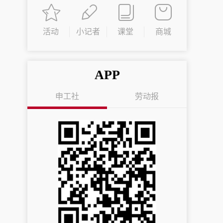
活动
小记者
课堂
商城
APP
申工社
劳动报