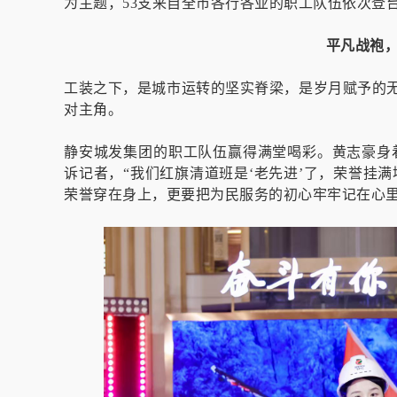
为主题，53支来自全市各行各业的职工队伍依次登
平凡战袍，
工装之下，是城市运转的坚实脊梁，是岁月赋予的
对主角。
静安城发集团的职工队伍赢得满堂喝彩。黄志豪身
诉记者，“我们红旗清道班是‘老先进’了，荣誉挂
荣誉穿在身上，更要把为民服务的初心牢牢记在心里