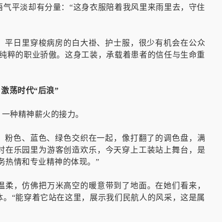
语气平淡却有分量：“这身衣服陪着我风里来雨里去，守住
”。平日里穿梭病房的白大褂、护士服，很少有机会在公众
是纯粹的职业骄傲。这身工装，承载着患者的信任与生命重
激荡时代“后浪”
，一种精神薪火的接力。
”，粉色、蓝色、绿色交织在一起，像打翻了的调色盘，满
时在乐园里为游客创造欢乐，今天穿上工装站上舞台，是
务热情和专业精神的体现。”
温柔，仿佛把万米高空的暖意带到了地面。在她们看来，
体。“能穿着它站在这里，展示我们民航人的风采，这是属