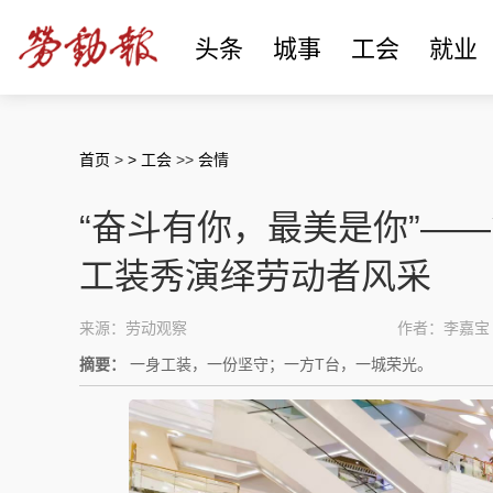
头条
城事
工会
就业
首页
>
> 工会
>>
会情
“奋斗有你，最美是你”—
工装秀演绎劳动者风采
来源：劳动观察
作者：李嘉宝
摘要：
一身工装，一份坚守；一方T台，一城荣光。