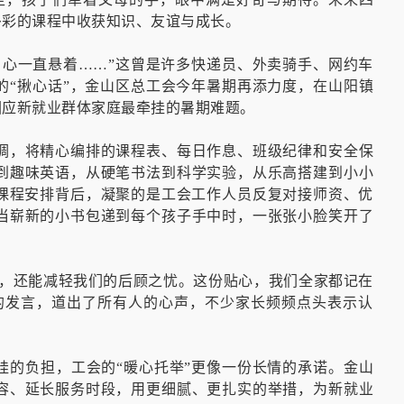
多彩的课程中收获知识、友谊与成长。
，心一直悬着……”这曾是许多快递员、外卖骑手、网约车
的“揪心话”，金山区总工会今年暑期再添力度，在山阳镇
回应新就业群体家庭最牵挂的暑期难题。
调，将精心编排的课程表、每日作息、班级纪律和安全保
到趣味英语，从硬笔书法到科学实验，从乐高搭建到小小
课程安排背后，凝聚的是工会工作人员反复对接师资、优
当崭新的小书包递到每个孩子手中时，一张张小脸笑开了
识，还能减轻我们的后顾之忧。这份贴心，我们全家都记在
的发言，道出了所有人的心声，不少家长频频点头表示认
娃的负担，工会的“暖心托举”更像一份长情的承诺。金山
容、延长服务时段，用更细腻、更扎实的举措，为新就业