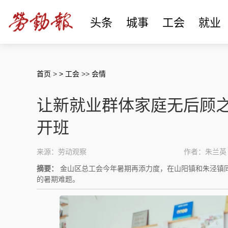
头条
城事
工会
就业
首页
>
> 工会
>>
会情
让新就业群体家庭无后顾之
开班
来源：劳动观察
作者：朱兰英
摘要：
金山区总工会今年暑期再添力度，在山阳镇和朱泾镇同
的暑期难题。