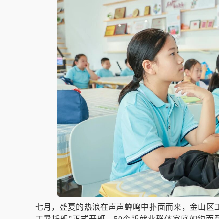
七月，盛夏的热浪在声声蝉鸣中扑面而来，金山区
工暑托班”正式开班，50个新就业群体家庭如约