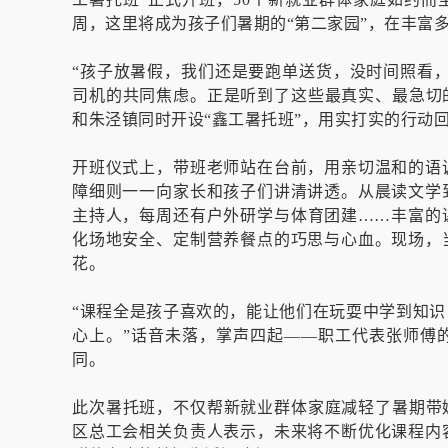
周，这里将成为孩子们暑期的“第二家园”，在丰富
“孩子放暑假，我们还是要跑单送货，没时间照看
司机的共同焦虑。正是听到了这些最真实、最急切
和朱泾镇同时开设“鑫工暑托班”，用实打实的行动
开班仪式上，带班老师站在台前，用亲切温和的语
障细则一一向家长和孩子们讲清讲透。从晨读文学
主持人，每周还有户外研学与体育团建……丰富的
化场地安全、定制营养餐点的巧思与心血。现场，
花。
“课程全是孩子喜欢的，能让他们在玩耍中学到知
心上。”话音未落，掌声四起——职工代表张师傅
同。
此次暑托班，不仅帮新就业群体家庭减轻了暑期带
区总工会相关负责人表示，未来将不断优化课程内