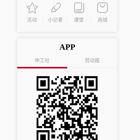
活动
小记者
课堂
商城
APP
申工社
劳动报