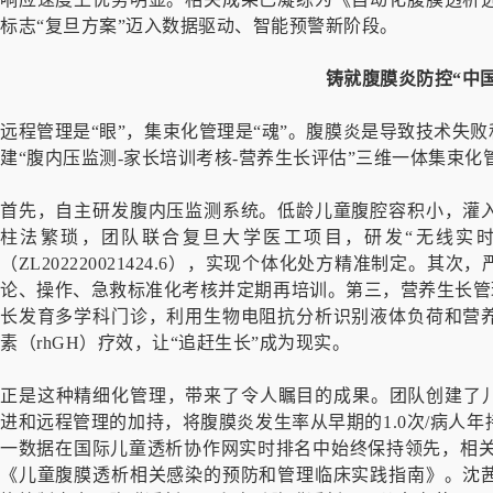
标志“复旦方案”迈入数据驱动、智能预警新阶段。
铸就腹膜炎防控“中
远程管理是“眼”，集束化管理是“魂”。腹膜炎是导致技术失
建“腹内压监测-家长培训考核-营养生长评估”三维一体集束化
首先，自主研发腹内压监测系统。低龄儿童腹腔容积小，灌
柱法繁琐，团队联合复旦大学医工项目，研发“无线实
（ZL202220021424.6），实现个体化处方精准制定。
论、操作、急救标准化考核并定期再培训。第三，营养生长管理
长发育多学科门诊，利用生物电阻抗分析识别液体负荷和营
素（rhGH）疗效，让“追赶生长”成为现实。
正是这种精细化管理，带来了令人瞩目的成果。团队创建了儿
进和远程管理的加持，将腹膜炎发生率从早期的1.0次/病人年持
一数据在国际儿童透析协作网实时排名中始终保持领先，相关经
《儿童腹膜透析相关感染的预防和管理临床实践指南》。沈