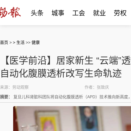
头条
城事
工会
就业
劳权
首页
>
> 生活
>>
健康
【医学前沿】居家新生 “云端”
自动化腹膜透析改写生命轨迹
来源：劳动观察
作者：张致庆
摘要：
复旦儿科肾脏科团队将自动化腹膜透析（APD）技术推向新高度