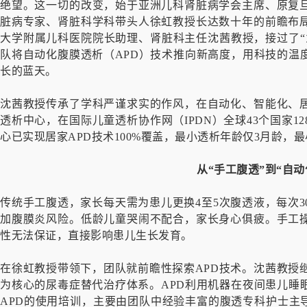
绝望。这一切的改变，始于亚洲儿科肾脏病学会主席、原复
脏病专家、肾脏科学科带头人徐虹教授长达数十年的前瞻布
大学附属儿科医院院长助理、肾脏科主任沈茜教授，接过了“
队将自动化腹膜透析（APD）技术推向新高度，用科技的温
长的蓝天。
沈茜教授传承了学科严谨求实的作风，在自动化、智能化、
透析中心，在国际儿童透析协作网（IPDN）全球43个国家
心已实现居家APD技术100%覆盖，最小透析年龄仅3月龄，
从“手工腹透”到“自动
传统手工腹透，家长每天需为患儿更换4至5次腹透液，每次3
加腹膜炎风险。低龄儿童哭闹不配合，家长身心俱疲。手工
性无法保证，直接影响患儿生长发育。
在徐虹教授带领下，团队就前瞻性探索APD技术。沈茜教授
为核心的尿毒症替代治疗体系。APD利用机器在夜间患儿睡
APD的使用培训，主要由团队中经验丰富的腹透专科护士主