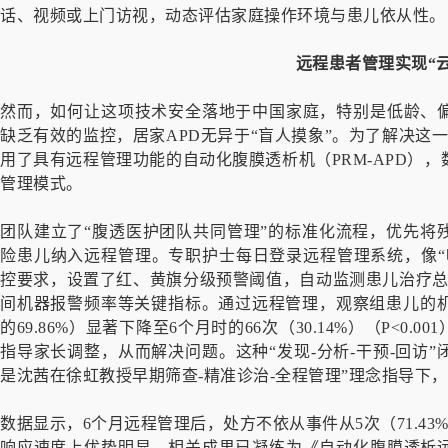
话、视频或上门访视，动态评估家庭操作环境与患儿依从性。
远程患者管理实现“
然而，如何让这项技术安全落地于中国家庭，特别是低龄、
缺乏有效的监控，居家APD无异于“盲人摸象”。为了解决这一
用了具有远程管理功能的自动化腹膜透析机（PRM-APD），
管理模式。
团队建立了“腹透医护团队共同管理”的标准化流程，优先将
险患儿纳入远程管理。专职护士每日登录远程管理系统，像“
控要求，设置了红、黄旗分级预警阈值，自动监测患儿治疗总
间机器报警频率等关键指标。通过远程管理，观察组患儿的机
的69.86%）显著下降至6个月时的66次（30.14%）（P<
指导家长调整，从而解决问题。这种“发现-分析-干预-回访
是沈茜在徐虹教授早期筛查-精准诊治-全程管理”理念指导下
数据显示，6个月远程管理后，处方不依从事件从5次（71.43%
响应速度上优势明显。相关成果已凝练为《自动化腹膜透析