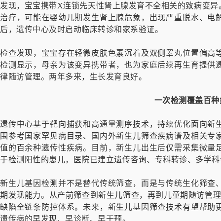
发现，宝宝携带X连锁先天性肾上腺发育不全相关的致病变异
治疗，可能在婴幼儿期发生肾上腺危象，出现严重脱水、电
后，遗传中心及时启动临床转诊和家系验证。
检查发现，宝宝存在轻微皮肤色素沉着及双侧睾丸位置偏高
检测显示，母亲为该变异携带者，也为家庭后续再生育提供
律随访管理。两年多来，生长发育良好。
一次检测覆盖百种
遗传中心基于靶向捕获和高通量测序技术，持续优化面向新
围参考国家罕见病目录、国内外新生儿筛查疾病谱及相关专
值的百余种遗传性疾病。目前，新生儿出生后仅需采集微量
于检测阳性的患儿，医院已建立遗传咨询、专科转诊、多学科
新生儿基因检测并不是替代传统筛查，而是与传统生化筛查
期发现能力。从产前筛查到新生儿筛查，再到儿童期随访管理，
缺陷全链条防控体系。未来，新生儿基因筛查技术有望帮助
遗传病的早发现、早诊断、早干预。