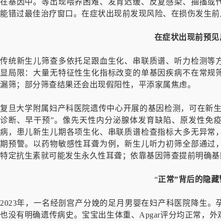
在基因中。等出现喂养困难、发育迟缓、反复感染、抽搐或
能错过最佳治疗窗口。在症状出现前发现风险、在损伤发生前
在症状出现前预见
传统新生儿筛查多依托足跟血生化、串联质谱、听力检测等
显局限：大量无特征性生化指标改变的单基因疾病不在常规
漏筛；部分筛查结果还会出现假阳性，平添家属焦虑。
复旦大学附属妇产科医院遗传中心开展的基因检测，可在新生
诊断、早干预”。像先天性内分泌腺体发育缺陷、原发性免
病，患儿新生儿期各项生化、串联质谱检查指标大多无异常
期预警。以药物敏感性耳聋为例，新生儿听力初筛全部通过
特定抗生素就可能发生永久性耳聋；依靠基因筛查提前明确基
“
正常”背后的隐藏
2023年，一名经剖宫产分娩的足月男婴在妇产科医院降生
也没有明确遗传病史。宝宝出生体重、Apgar评分均正常，