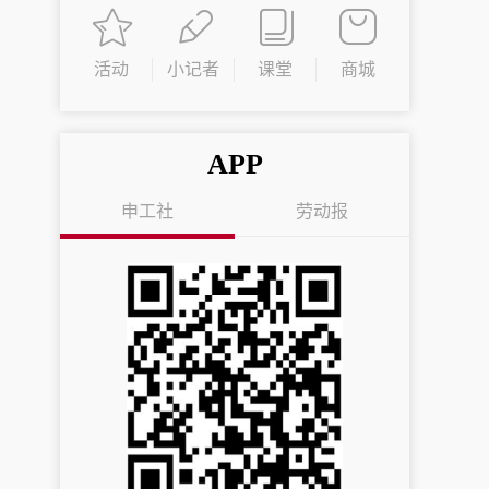
活动
小记者
课堂
商城
APP
申工社
劳动报