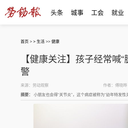
头条
城事
工会
就业
首页
>
> 生活
>>
健康
【健康关注】孩子经常喊“
警
来源：劳动观察
作者：傅晓晔
摘要：
小朋友也会得“关节炎”，这个病症被称为“幼年特发