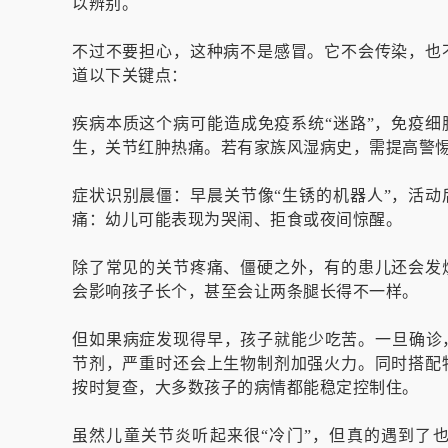
以辨别。
不过不要担心，这种病不是感冒。它不会传染，也
道以下关键点：
疾病本质这个病可能造成免疫系统“迷路”，免疫细
生，关节红肿热痛。若有家族风湿病史，需提高警
症状识别晨僵：早晨关节像“生锈的机器人”，活动
痛：幼儿可能表现为哭闹、拒食或夜间惊醒。
除了常见的关节疼痛、僵硬之外，有的患儿还会发
会影响孩子长个，甚至会让两条腿长得不一样。
但如果病症发现得早，孩子就能少吃苦。一旦确诊
节剂，严重时还会上生物制剂加强火力。同时搭配
按时复查，大多数孩子的病情都能稳定控制住。
虽然儿童关节炎听起来很“冷门”，但真的遇到了