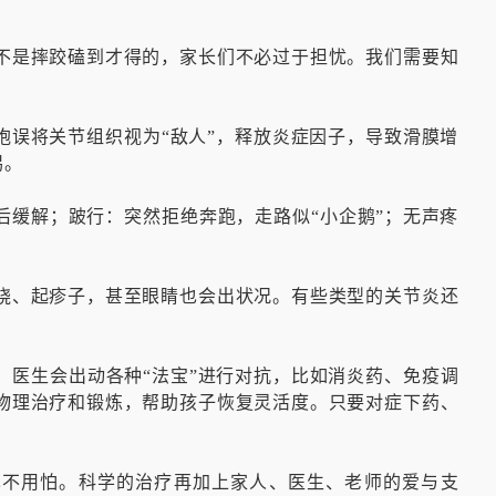
不是摔跤磕到才得的，家长们不必过于担忧。我们需要知
胞误将关节组织视为“敌人”，释放炎症因子，导致滑膜增
惕。
后缓解；跛行：突然拒绝奔跑，走路似“小企鹅”；无声疼
烧、起疹子，甚至眼睛也会出状况。有些类型的关节炎还
，医生会出动各种“法宝”进行对抗，比如消炎药、免疫调
物理治疗和锻炼，帮助孩子恢复灵活度。只要对症下药、
也不用怕。科学的治疗再加上家人、医生、老师的爱与支