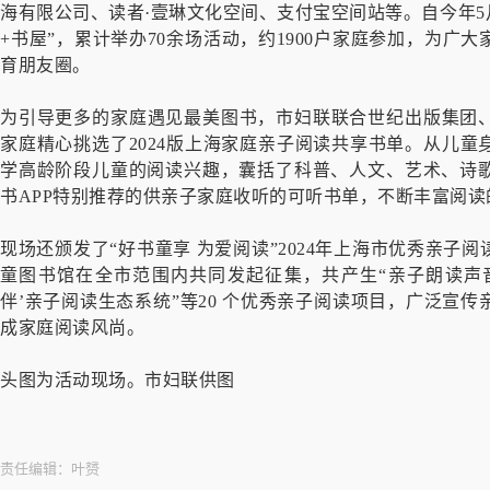
海有限公司、读者·壹琳文化空间、支付宝空间站等。自今年5月
+书屋”，累计举办70余场活动，约1900户家庭参加，为
育朋友圈。
为引导更多的家庭遇见最美图书，市妇联联合世纪出版集团
家庭精心挑选了2024版上海家庭亲子阅读共享书单。从儿
学高龄阶段儿童的阅读兴趣，囊括了科普、人文、艺术、诗歌
书APP特别推荐的供亲子家庭收听的可听书单，不断丰富阅读
现场还颁发了“好书童享 为爱阅读”2024年上海市优秀亲
童图书馆在全市范围内共同发起征集，共产生“亲子朗读声音档
伴’亲子阅读生态系统”等20 个优秀亲子阅读项目，广泛宣
成家庭阅读风尚。
头图为活动现场。市妇联供图
责任编辑：
叶赟