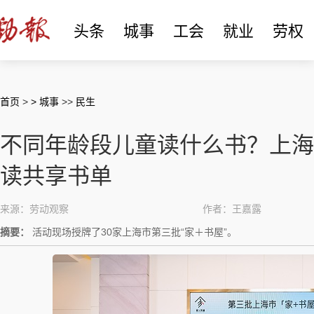
头条
城事
工会
就业
劳权
首页
>
> 城事
>>
民生
不同年龄段儿童读什么书？上海发
读共享书单
来源：劳动观察
作者：王嘉露
摘要：
活动现场授牌了30家上海市第三批“家＋书屋”。