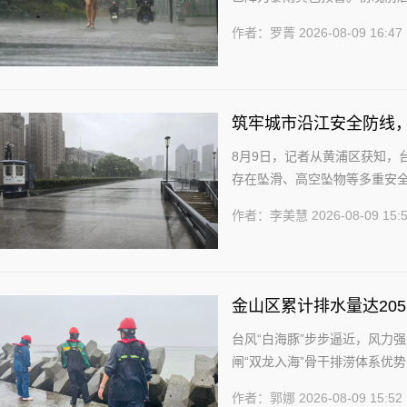
有升级暴雨预警等级的可能。 明
作者：罗菁
2026-08-09 16:47
筑牢城市沿江安全防线
8月9日，记者从黄浦区获知，
存在坠滑、高空坠物等多重安
临时封闭管理。目前，平台所有出
作者：李美慧
2026-08-09 15:
金山区累计排水量达20
台风“白海豚”步步逼近，风力
闸“双龙入海”骨干排涝体系优
全区累计排水量2052万立方米。
作者：郭娜
2026-08-09 15:52