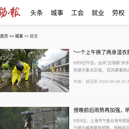
头条
城事
工会
就业
劳权
首页
>> 城事
>> 民生
“一个上午换了两身湿衣
8月9日午后，台风“白海豚”
险提示重点区域。 狂风裹着雨
快被过往车轮碾进雨水篦子的缝隙
作者：胡玉荣
2026-08-09 16:
傍晚前后雨势再加强，明
时
8月9日，上海市气象台发布预
已降为暴雨黄色预警。傍晚前