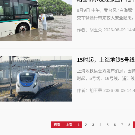
8月9日 中午，受台风 “白海
交车辆通行带来较大安全隐患。
路段，不顾积水漫过膝盖，身披简
作者：胡玉荣
2026-08-09 14:
15时起，上海地铁5号
上海地铁运营方发布消息，因持
时起，5号线、16号线、浦江
线、7号线、8号线、9号线、10号
作者：胡玉荣
2026-08-09 14:
首页
上页
1
2
3
4
5
6
7
8