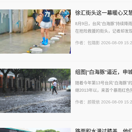
徐汇街头这一幕暖心又慧
8月9日，台风“白海豚”持续
在抢险救援的街头，记者却发
的救援指战员们动起了巧思，用随
作者：包璐影
2026-08-09 15:
组图|“白海豚”逼近，
随着今年第13号台风“白海豚
继2013年以，来首个暴雨红色
心城区暴雨红色预警信号为暴雨黄
作者：颜筱依
2026-08-09 15:
路面积水漫过膝盖，他