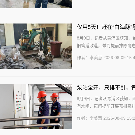
仅用5天！赶在“白海豚
8月9日，记者从黄浦区获知，
旧管道改造，做到提前排除隐患
曾在强降雨时段出现短时积水。台
作者：李美慧
2026-08-09 15:
泵站全开，只排不引，青
8月9日，记者从青浦区获知，
有水闸、泵闸提前开展预排强
降雨预留调蓄空间。 张马泵站是
作者：李美慧
2026-08-09 15: