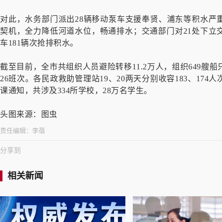
对此，水务部门派出28辆移动泵车支援奉贤、浦东等积水严
契机，全力降低河道水位，畅通排水；交通部门对21处下立
车181辆次抢排积水。
截至目前，全市共组织人员避险转移11.2万人，组织649艘
26班次。各民政救助管理站19、20两天分别收容183、17
课通知，共涉及334所学校，28万名学生。
头图来源：图虫
责任编辑：
李蓓
分享到
相关新闻