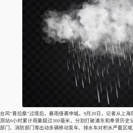
台风“普拉桑”过境后，暴雨侵袭申城。9月20日，记者从上
测站6小时累计雨量超过300毫米，分别打破浦东和奉贤历
部门、消防部门等出动多辆移动泵车、排水车对积水严重区域