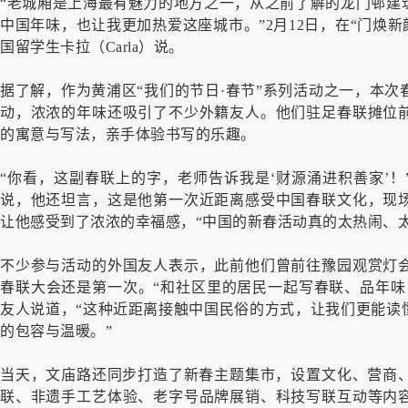
“老城厢是上海最有魅力的地方之一，从之前了解的龙门邨建
中国年味，也让我更加热爱这座城市。”2月12日，在“门焕
国留学生卡拉（Carla）说。
据了解，作为黄浦区“我们的节日·春节”系列活动之一，本
动，浓浓的年味还吸引了不少外籍友人。他们驻足春联摊位
的寓意与写法，亲手体验书写的乐趣。
“你看，这副春联上的字，老师告诉我是‘财源涌进积善家’！
说，他还坦言，这是他第一次近距离感受中国春联文化，现
让他感受到了浓浓的幸福感，“中国的新春活动真的太热闹、
不少参与活动的外国友人表示，此前他们曾前往豫园观赏灯
春联大会还是第一次。“和社区里的居民一起写春联、品年味
友人说道，“这种近距离接触中国民俗的方式，让我们更能读
的包容与温暖。”
当天，文庙路还同步打造了新春主题集市，设置文化、营商、
联、非遗手工艺体验、老字号品牌展销、科技写联互动等内