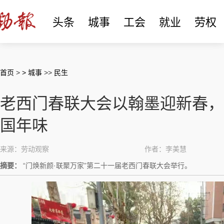
头条
城事
工会
就业
劳权
首页
>
> 城事
>>
民生
老西门春联大会以翰墨迎新春，
国年味
来源：劳动观察
作者：李美慧
摘要：
“门焕新颜·联聚万家”第二十一届老西门春联大会举行。