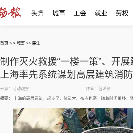
头条
城事
工会
就业
劳权
首页
>
> 城事
>>
民生
制作灭火救援“一楼一策”、开
上海率先系统谋划高层建筑消防
来源：劳动观察
作者：包璐影
摘要：
上海的高层建筑，起步早、体量大、布点也密，随着时间推移，