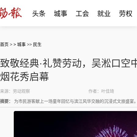
头条
城事
工会
就业
劳权
首页
>
> 城事
>>
民生
致敬经典·礼赞劳动，吴淞口空中
烟花秀启幕
来源：劳动观察
作者：叶佳琦
摘要：
为市民游客献上一场童年回忆与滨江风华交融的沉浸式文旅盛宴