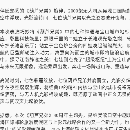
伴随熟悉的《葫芦兄弟》旋律，2000架无人机从吴淞口国
空中浮现，光影流转间，七位葫芦兄弟以光之姿态破开夜幕，
本次表演巧妙将《葫芦兄弟》中的七种神通与宝山城市地标
应，彰显科技能量；慧眼千里的二娃立于长滩观光塔之巅，
守护长滩音乐厅；站立于金色炉台旁的四娃唤起熊熊烈火，
航的巨型邮轮注入动力，寓意向海而生的城市即将破浪启航
中，探寻江南静谧之美；七娃则点亮了“超级枢纽”上海宝山
与未来无限想象，邀您乘风出发，奔赴一场跨越山海、童趣与
高潮时刻，七色彩莲绽放，七位葫芦兄弟并肩而立，光影交织成
字在夜空熠熠生辉，将经典IP的精神内核与宝山的城市祝福
织洒落，与无人机光影相映成趣，既还原了动画中正义无畏
声与赞叹声此起彼伏。
据悉，本次《葫芦兄弟》40周年主题秀，是继吴淞口空中剧
海国际邮轮旅游度假区与上影元战略合作的又一全新力作，也是
宝山”的光影缓缓落幕，2026上海邮轮文化旅游季也正式宣