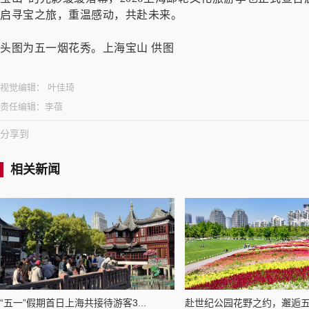
启寻宝之旅，重温感动，共赴未来。
头图为五一烟花秀。上海宝山 供图
视觉编辑：
叶佳琦
责任编辑：
李蓓
分享到
相关新闻
“五一”假期首日上海共接待游客3...
赴世纪公园花野之约，邂逅五一