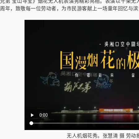
兄弟 宝山寻宝》烟花无人机表演秀精彩亮相。表演以千架无
周年，致敬每一位劳动者，为市民游客献上一场童年回忆与滨
无人机烟花秀。张慧清 摄 劳动