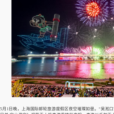
5月1日晚，上海国际邮轮旅游度假区夜空璀璨如昼。“吴淞