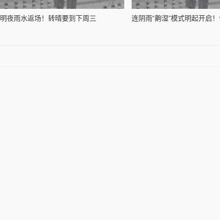
明夜雨水返场！转晴要到下周三
连阴雨“齁湿”模式明起开启！气