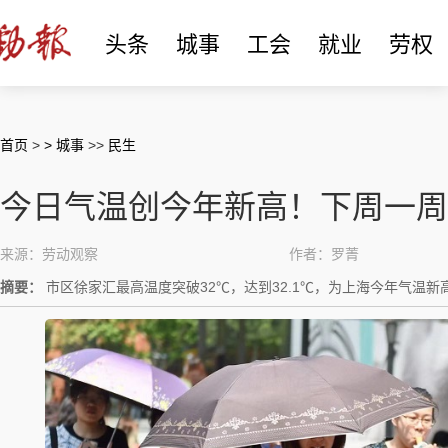
头条
城事
工会
就业
劳权
首页
>
> 城事
>>
民生
今日气温创今年新高！下周一周
来源：劳动观察
作者：罗菁
摘要：
市区徐家汇最高温度突破32℃，达到32.1℃，为上海今年气温新