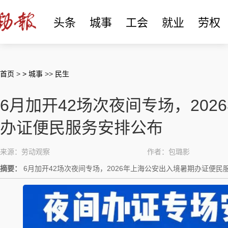
头条
城事
工会
就业
劳权
首页
>
> 城事
>>
民生
6月加开42场次夜间专场，20
办证便民服务安排公布
来源：劳动观察
作者：包璐影
摘要：
6月加开42场次夜间专场，2026年上海公安出入境暑期办证便民