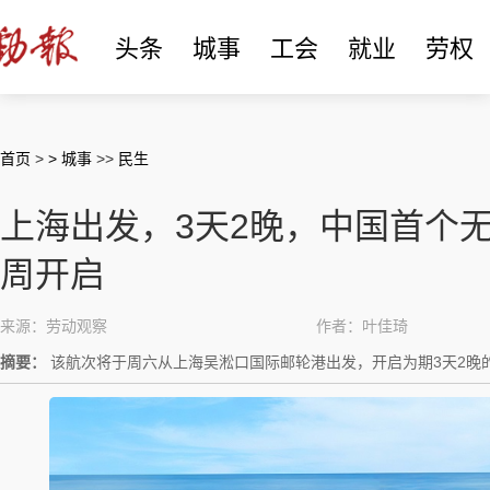
头条
城事
工会
就业
劳权
首页
>
> 城事
>>
民生
上海出发，3天2晚，中国首个
周开启
来源：劳动观察
作者：叶佳琦
摘要：
该航次将于周六从上海吴淞口国际邮轮港出发，开启为期3天2晚