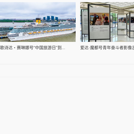
歌诗达・赛琳娜号“中国旅游日”到...
爱达·魔都号青年奋斗者影像志线