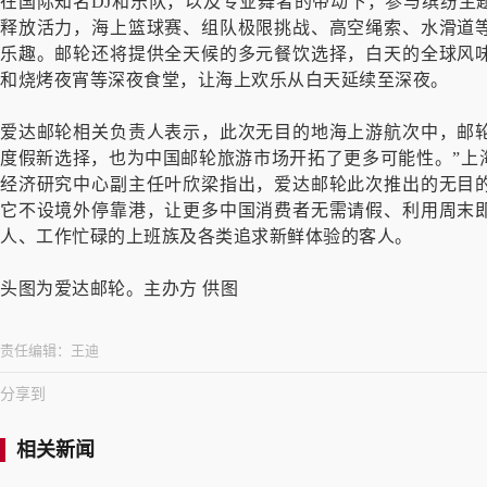
在国际知名DJ和乐队，以及专业舞者的带动下，参与缤纷主
释放活力，海上篮球赛、组队极限挑战、高空绳索、水滑道
乐趣。邮轮还将提供全天候的多元餐饮选择，白天的全球风
和烧烤夜宵等深夜食堂，让海上欢乐从白天延续至深夜。
爱达邮轮相关负责人表示，此次无目的地海上游航次中，邮
度假新选择，也为中国邮轮旅游市场开拓了更多可能性。”上
经济研究中心副主任叶欣梁指出，爱达邮轮此次推出的无目
它不设境外停靠港，让更多中国消费者无需请假、利用周末
人、工作忙碌的上班族及各类追求新鲜体验的客人。
头图为爱达邮轮。主办方 供图
责任编辑：
王迪
分享到
相关新闻