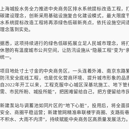
上海城投水务全力推进中央商务区排水系统提标改造工程，
碳建设理念，创新采用基础设施复合化建设模式，最大限度
水系统提标改造工程将再添绿色低碳新亮点，依托设施空间
理念落到实处。
据悉，这项持续进行的绿色低碳拓展立足人民城市理念，将打
休憩的有温度城市公共空间，让防汛设施从“隐蔽工程”变为“
统一。
项目地处寸土寸金的中央商务区，一头连着外滩、南京东路
防汛安全底线工程，也是优化营商环境、提升城市形象的品质
自2022年开工以来，工程克服中心城区深基坑施工、地下
需、市民所盼、城投所能”，把困难留给自己，把方便留给市
新建泵站与调蓄池如同片区的“地下心脏”，投用后，将全面
安全、商圈平稳运营；新建管网精准串联楼宇商圈、支路街巷
不积水、大雨不内涝”，持续赋能中央商务区高质量发展活力