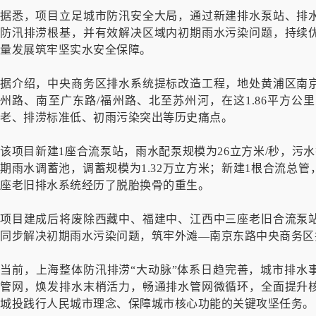
据悉，项目立足城市防汛安全大局，通过新建排水泵站、排
防汛排涝根基，并有效解决区域内初期雨水污染问题，持续
量发展筑牢坚实水安全保障。
据介绍，中央商务区排水系统提标改造工程，地处黄浦区南
州路、南至广东路/福州路、北至苏州河，在这1.86平方
老、排涝标准低、初雨污染突出等历史痛点。
该项目新建1座合流泵站，雨水配泵规模为26立方米/秒，污水截
期雨水调蓄池，调蓄规模为1.32万立方米；新建1根合流总
座老旧排水系统经历了脱胎换骨的重生。
项目建成后将废除西藏中、福建中、江西中三座老旧合流泵
同步解决初期雨水污染问题，筑牢外滩—南京东路中央商务区
当前，上海整体防汛排涝“大动脉”体系日趋完善，城市排水
管网，焕发排水末梢活力，畅通排水管网微循环，全面提升
城投践行人民城市理念、保障城市核心功能的关键攻坚任务。