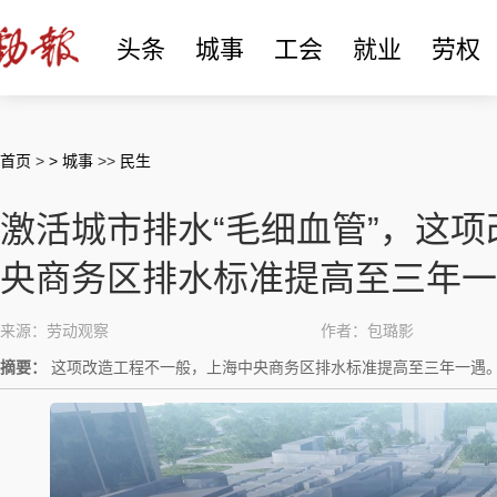
头条
城事
工会
就业
劳权
首页
>
> 城事
>>
民生
激活城市排水“毛细血管”，这
央商务区排水标准提高至三年一
来源：劳动观察
作者：包璐影
摘要：
这项改造工程不一般，上海中央商务区排水标准提高至三年一遇