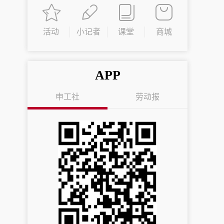
活动
小记者
课堂
商城
APP
申工社
劳动报