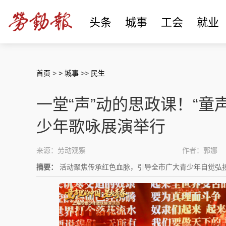
头条
城事
工会
就业
首页
>
> 城事
>>
民生
一堂“声”动的思政课！“童
少年歌咏展演举行
来源：劳动观察
作者：郭娜
摘要：
活动聚焦传承红色血脉，引导全市广大青少年自觉弘