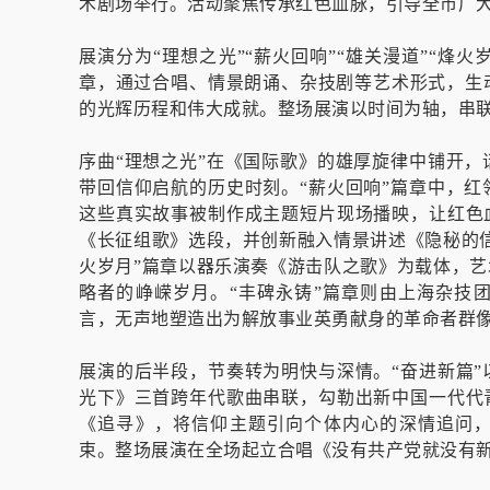
术剧场举行。活动聚焦传承红色血脉，引导全市广
展演分为“理想之光”“薪火回响”“雄关漫道”“烽火岁
章，通过合唱、情景朗诵、杂技剧等艺术形式，生
的光辉历程和伟大成就。整场展演以时间为轴，串
序曲“理想之光”在《国际歌》的雄厚旋律中铺开
带回信仰启航的历史时刻。“薪火回响”篇章中，
这些真实故事被制作成主题短片现场播映，让红色
《长征组歌》选段，并创新融入情景讲述《隐秘的
火岁月”篇章以器乐演奏《游击队之歌》为载体，
略者的峥嵘岁月。“丰碑永铸”篇章则由上海杂技
言，无声地塑造出为解放事业英勇献身的革命者群
展演的后半段，节奏转为明快与深情。“奋进新篇
光下》三首跨年代歌曲串联，勾勒出新中国一代代
《追寻》，将信仰主题引向个体内心的深情追问，
束。整场展演在全场起立合唱《没有共产党就没有