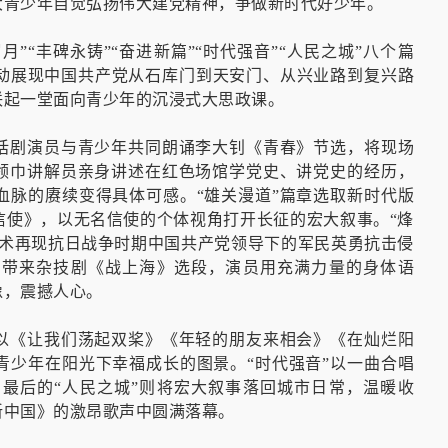
大青少年自觉弘扬伟大建党精神，争做新时代好少年。
月”“丰碑永铸”“奋进新篇”“时代强音”“人民之城”八个篇
动展现中国共产党从石库门到天安门、从兴业路到复兴路
联起一堂面向青少年的沉浸式大思政课。
，话剧演员与青少年共同朗诵李大钊《青春》节选，将现场
红领巾讲解员亲身讲述在红色场馆学党史、讲党史的经历，
血脉的赓续变得具体可感。“雄关漫道”篇章选取新时代版
信使》，以无名信使的个体视角打开长征的宏大叙事。“烽
艺术再现抗日战争时期中国共产党领导下的军民英勇抗击侵
团带来杂技剧《战上海》选段，演员用充满力量的身体语
像，震撼人心。
”以《让我们荡起双桨》《年轻的朋友来相会》《在灿烂阳
青少年在阳光下幸福成长的图景。“时代强音”以一曲合唱
最后的“人民之城”则将宏大叙事落回城市日常，温暖收
新中国》的激昂歌声中圆满落幕。