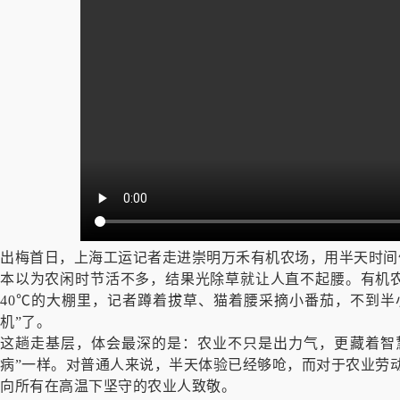
出梅首日，上海工运记者走进崇明万禾有机农场，用半天时间
本以为农闲时节活不多，结果光除草就让人直不起腰。有机
40℃的大棚里，记者蹲着拔草、猫着腰采摘小番茄，不到半
机”了。
这趟走基层，体会最深的是：农业不只是出力气，更藏着智
病”一样。对普通人来说，半天体验已经够呛，而对于农业劳
向所有在高温下坚守的农业人致敬。