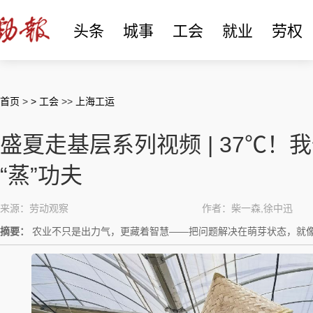
头条
城事
工会
就业
劳权
首页
>
> 工会
>>
上海工运
盛夏走基层系列视频 | 37℃
“蒸”功夫
来源：劳动观察
作者：柴一森,徐中迅
摘要：
农业不只是出力气，更藏着智慧——把问题解决在萌芽状态，就像