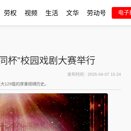
劳权
视频
生活
文华
劳动号
电子
叔同杯”校园戏剧大赛举行
发布时间：2025-04-07 15:24
大129载的厚重磅礴历史。