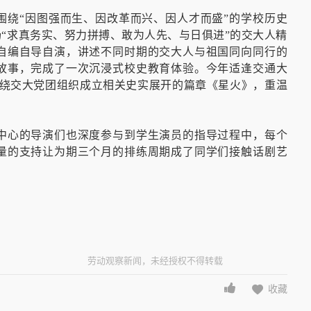
围绕“因图强而生、因改革而兴、因人才而盛”的学校历史
扬“求真务实、努力拼搏、敢为人先、与日俱进”的交大人精
自编自导自演，讲述不同时期的交大人与祖国同向同行的
故事，完成了一次沉浸式校史教育体验。今年适逢交通大
围绕交大党团组织成立相关史实展开的篇章《星火》，重温
中心的导演们也深度参与到学生演员的指导过程中，每个
量的支持让为期三个月的排练周期成了同学们接触话剧艺
劳动观察新闻，未经授权不得转载
收藏