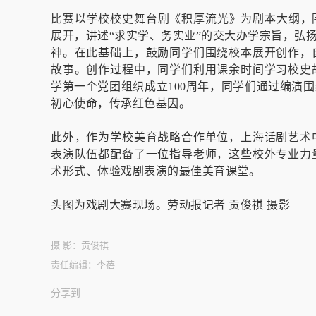
比赛以学校校史舞台剧《积厚流光》为剧本大纲，
展开，讲述“求实学、务实业”的交大办学宗旨，弘
神。在此基础上，鼓励同学们围绕校本展开创作，
故事。创作过程中，同学们利用课余时间学习校史
学第一个党团组织成立100周年，同学们通过编演
初心使命，传承红色基因。
此外，作为学校美育战略合作单位，上海话剧艺术
表演队伍都配备了一位指导老师，这些校外专业力
术形式、体验戏剧表演的最佳美育课堂。
头图为戏剧大赛现场。劳动报记者 贡俊祺 摄影
摄 影：
贡俊祺
责任编辑：
李蓓
分享到