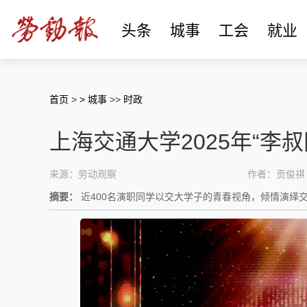
头条
城事
工会
就业
首页
>
> 城事
>>
时政
上海交通大学2025年“李
来源：劳动观察
作者：贡俊祺
摘要：
近400名演职同学以交大学子的青春视角，倾情演绎交