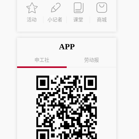
活动
小记者
课堂
商城
APP
申工社
劳动报