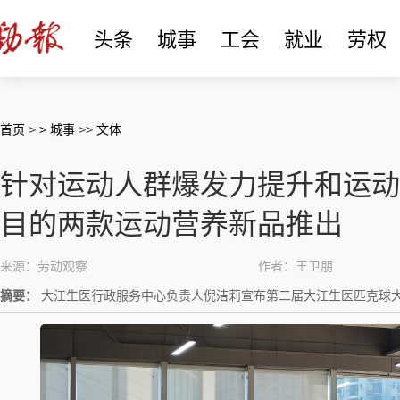
头条
城事
工会
就业
劳权
首页
>
> 城事
>>
文体
针对运动人群爆发力提升和运动
目的两款运动营养新品推出
来源：劳动观察
作者：王卫朋
摘要：
大江生医行政服务中心负责人倪洁莉宣布第二届大江生医匹克球