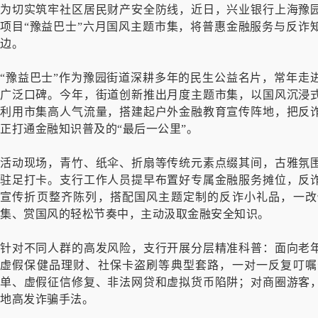
为切实筑牢社区居民财产安全防线，近日，兴业银行上海豫
项目“豫益巴士”六月国风主题市集，将普惠金融服务与反诈
边。
“豫益巴士”作为豫园街道深耕多年的民生公益名片，常年走
广泛口碑。今年，街道创新推出月度主题市集，以国风沉浸
利用市集高人气流量，搭建起户外金融教育宣传阵地，把反
正打通金融知识普及的“最后一公里”。
活动现场，青竹、纸伞、折扇等传统元素点缀其间，古雅氛
驻足打卡。支行工作人员提早布置好专属金融服务摊位，反
宣传折页整齐陈列，搭配国风主题定制的反诈小礼品，一改
集、赏国风的轻松节奏中，主动汲取金融安全知识。
针对不同人群的高发风险，支行开展分层精准科普：面向老
虚假保健品理财、社保卡盗刷等典型套路，一对一反复叮嘱
单、虚假征信修复、非法网贷和虚拟货币陷阱；对商圈游客
地高发诈骗手法。