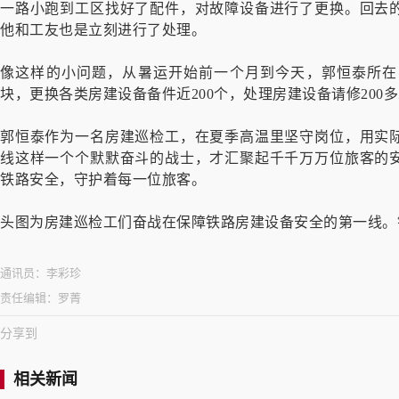
一路小跑到工区找好了配件，对故障设备进行了更换。回去
他和工友也是立刻进行了处理。
像这样的小问题，从暑运开始前一个月到今天，郭恒泰所在
块，更换各类房建设备备件近200个，处理房建设备请修20
郭恒泰作为一名房建巡检工，在夏季高温里坚守岗位，用实
线这样一个个默默奋斗的战士，才汇聚起千千万万位旅客的
铁路安全，守护着每一位旅客。
头图为房建巡检工们奋战在保障铁路房建设备安全的第一线。
通讯员：
李彩珍
责任编辑：
罗菁
分享到
相关新闻