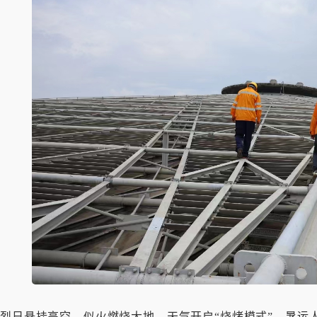
烈日悬挂高空，似火燃烧大地，天气开启“烧烤模式”，暑运