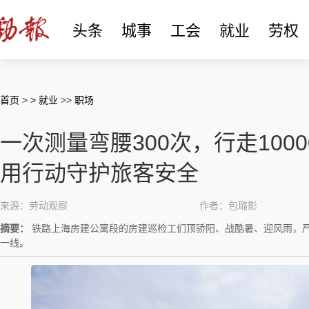
头条
城事
工会
就业
劳权
首页
>
> 就业
>>
职场
一次测量弯腰300次，行走100
用行动守护旅客安全
来源：劳动观察
作者：包璐影
摘要：
铁路上海房建公寓段的房建巡检工们顶骄阳、战酷暑、迎风雨，
一线。