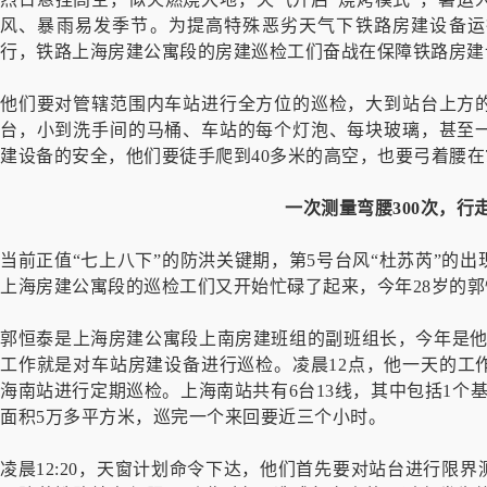
风、暴雨易发季节。为提高特殊恶劣天气下铁路房建设备运
行，铁路上海房建公寓段的房建巡检工们奋战在保障铁路房建
他们要对管辖范围内车站进行全方位的巡检，大到站台上方
台，小到洗手间的马桶、车站的每个灯泡、每块玻璃，甚至
建设备的安全，他们要徒手爬到40多米的高空，也要弓着腰在
一次测量弯腰300次，行走
当前正值“七上八下”的防洪关键期，第5号台风“杜苏芮”的
上海房建公寓段的巡检工们又开始忙碌了起来，今年28岁的
郭恒泰是上海房建公寓段上南房建班组的副班组长，今年是他
工作就是对车站房建设备进行巡检。凌晨12点，他一天的工
海南站进行定期巡检。上海南站共有6台13线，其中包括1个
面积5万多平方米，巡完一个来回要近三个小时。
凌晨12:20，天窗计划命令下达，他们首先要对站台进行限