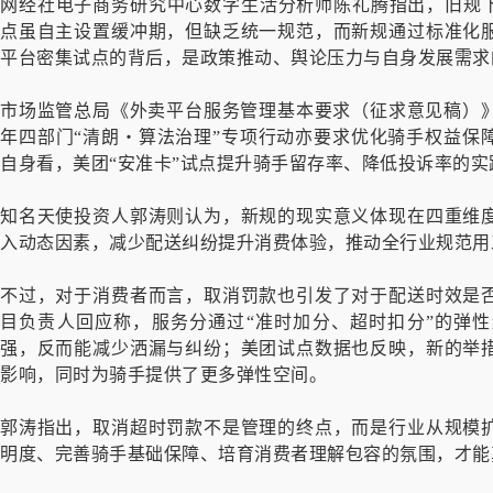
网经社电子商务研究中心数字生活分析师陈礼腾指出，旧规下
点虽自主设置缓冲期，但缺乏统一规范，而新规通过标准化
平台密集试点的背后，是政策推动、舆论压力与自身发展需求
市场监管总局《外卖平台服务管理基本要求（征求意见稿）》
年四部门“清朗・算法治理”专项行动亦要求优化骑手权益保
自身看，美团“安准卡”试点提升骑手留存率、降低投诉率的实
知名天使投资人郭涛则认为，新规的现实意义体现在四重维
入动态因素，减少配送纠纷提升消费体验，推动全行业规范用
不过，对于消费者而言，取消罚款也引发了对于配送时效是
目负责人回应称，服务分通过“准时加分、超时扣分”的弹
强，反而能减少洒漏与纠纷；美团试点数据也反映，新的举
影响，同时为骑手提供了更多弹性空间。
郭涛指出，取消超时罚款不是管理的终点，而是行业从规模
明度、完善骑手基础保障、培育消费者理解包容的氛围，才能