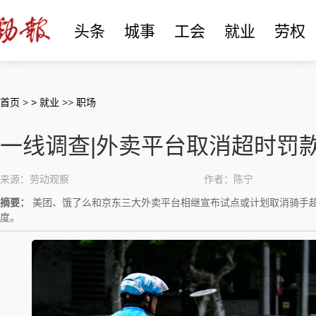
头条
城事
工会
就业
劳权
首页
>
> 就业
>>
职场
一线调查|外卖平台取消超时罚
来源：劳动观察
作者：陈宁
摘要：
美团、饿了么和京东三大外卖平台相继宣布试点或计划取消骑手超
度。