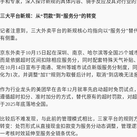
手和专家，深入探讨新规的具体内容、骑手反应及其对行业的
三大平台新规：从“罚款”到“服务分”的转变
记者注意到，三大外卖平台的新规核心均指向以“服务分”替
有侧重。
京东外卖于10月15日起在深圳、南京、哈尔滨等全国25个
而是依据超时区间扣除相应服务分，同时配套特殊天气补贴
在10月14日宣布于南通、常州等城市试点新版服务分制度，
化为1次，并调整“加T”规则为取餐后计时，取消“到店晚无法报
作为行业龙头的美团早在去年12月就率先启动超时免罚试点
遵循超时扣分、准时加分的方式，替代原有的超时罚款，对超
于2025年底落地全国。
比较后不难发现，与此前的管理模式相比，三家平台的规则
转变：处罚形式从直接现金扣款变为服务分动态调整，管理逻辑
一考核时效延伸至服务全链条优化。