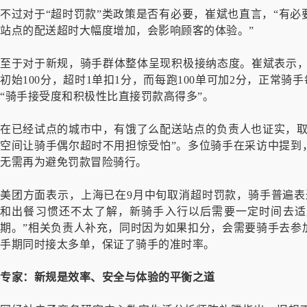
不过对于“超时罚款”类政策是否有必要，崔斌也直言，“有
站点的配送超时大幅度增加，会影响顾客的体验。”
至于对于新规，骑手群体整体呈现积极接纳态度。崔斌表示，
初始100分，超时1单扣1分，而每跑100单可加2分，正常骑
“骑手接受度和积极性比直接罚款高得多”。
在已经试点的城市中，有饿了么配送站点的负责人也证实，取
空间让骑手偶尔超时不用担惊受怕”。多位骑手在采访中提到
无需再为避免罚款冒险骑行。
美团方面表示，上海已在9月中旬取消超时罚款，骑手普遍表
和出餐习惯还不太了解，新骑手入行以后需要一定时间去适
期。”相关负责人补充，同时因为如果扣分，会需要骑手去参
手期同时接太多单，保证了骑手的准时率。
专家：新规是效率、安全与体验的平衡之道