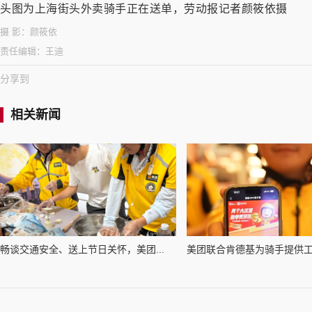
头图为上海街头外卖骑手正在送单，劳动报记者颜筱依摄
摄 影：
颜筱依
责任编辑：
王迪
分享到
相关新闻
畅谈交通安全、送上节日关怀，美团...
美团联合肯德基为骑手提供工作