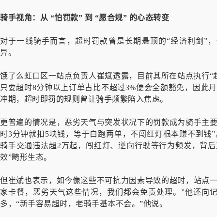
骑手视角：从 “怕罚款” 到 “愿合规” 的心态转变
对于一线骑手而言，超时罚款曾是长期悬顶的“经济利剑”
异。
饿了么虹口区一站点负责人崔斌透露，目前其所在站点执行“超
只要超时8分钟以上订单占比不超过3%便会全额豁免，因此
冲期，超时即罚的规则曾让骑手频繁陷入焦虑。
更普遍的情况是，恶劣天气与突发状况下的罚款成为骑手主要
时3分钟就扣5块钱，等于白跑两单，不闯红灯根本赚不到钱”
骑手交通违法超2万起，闯红灯、逆向行驶等行为频发，背后
效”畸形生态。
但崔斌也表示，如今像这些不可抗力因素导致的超时，站点一
家卡餐，恶劣天气这些情况，我们都会免责处理。”他还向
多，“新手容易超时，老骑手基本不会。”他说。