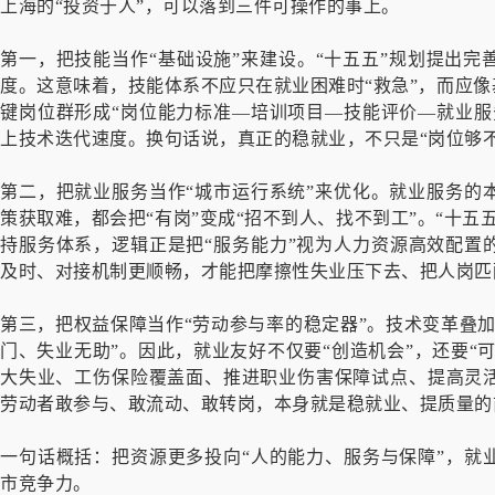
上海的“投资于人”，可以落到三件可操作的事上。
第一，把技能当作“基础设施”来建设。“十五五”规划提出
度。这意味着，技能体系不应只在就业困难时“救急”，而应像
键岗位群形成“岗位能力标准—培训项目—技能评价—就业服
上技术迭代速度。换句话说，真正的稳就业，不只是“岗位够不
第二，把就业服务当作“城市运行系统”来优化。就业服务的
策获取难，都会把“有岗”变成“招不到人、找不到工”。“十
持服务体系，逻辑正是把“服务能力”视为人力资源高效配置
及时、对接机制更顺畅，才能把摩擦性失业压下去、把人岗匹
第三，把权益保障当作“劳动参与率的稳定器”。技术变革叠
门、失业无助”。因此，就业友好不仅要“创造机会”，还要“
大失业、工伤保险覆盖面、推进职业伤害保障试点、提高灵
劳动者敢参与、敢流动、敢转岗，本身就是稳就业、提质量的
一句话概括：把资源更多投向“人的能力、服务与保障”，就
市竞争力。