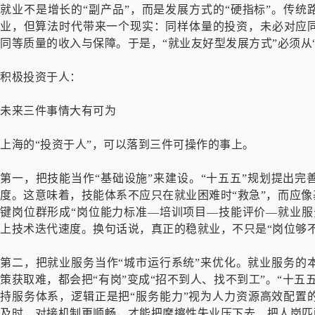
就业不是增长的“副产品”，而是发展方式的“硬指标”。传统
业，但算法时代带来一个现实：同样体量的投资，未必对应
同等质量的收入与保障。于是，“就业友好型发展方式”必须从“
积极投资于人：
未来三件事情大有可为
上海的“投资于人”，可以落到三件可操作的事上。
第一，把技能当作“基础设施”来建设。“十五五”规划提出
度。这意味着，技能体系不应只在就业困难时“救急”，而应像
键岗位群形成“岗位能力标准—培训项目—技能评价—就业服
上技术迭代速度。换句话说，真正的稳就业，不只是“岗位够不
第二，把就业服务当作“城市运行系统”来优化。就业服务的
策获取难，都会把“有岗”变成“招不到人、找不到工”。“十
持服务体系，逻辑正是把“服务能力”视为人力资源高效配置
及时、对接机制更顺畅，才能把摩擦性失业压下去、把人岗匹