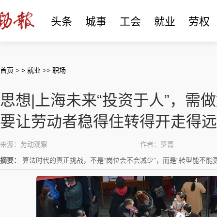
头条
城事
工会
就业
劳权
首页
>
> 就业
>>
职场
思想|上海未来“投资于人”，需
要让劳动者稳得住转得开走得远
来源：劳动观察
作者：罗菁
摘要：
算法时代的真正挑战，不是“岗位会不会减少”，而是“转型能不能