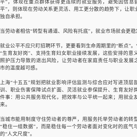
平”，体现在重点群体获得更连续的就业服务，避免因信息
平”，则体现在劳动关系更灵活、用工更分散的趋势下，让职
独自承担。
当劳动者相信“转型有通道、风险有托底”，就业市场就会更
就业公平不应只盯招聘环节，更要看到生命周期里的“断点”。
“生育友好岗”、支持生育妇女职业接续发展，这些安排的意
照护压力导致的退出风险，让劳动者在家庭责任与职业发展之
市的温度越可感。
上海“十五五”规划把就业影响评估监测与综合应对写进顶层
训、职业伤害保障试点扩面、灵活就业参保提升、生育友好
件事：用公共服务现代化，把效率与公平统一起来；用就业
来。
当城市能用制度守住劳动者的尊严，用服务托举劳动者的转
“稳住一组数据”，而是稳住每一个劳动者面对变化时的底气
的“人文尺度”。