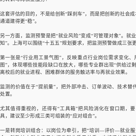
这套评估的目的，不是给创新“踩刹车”，而是把创新的社会成
通道建得更“稳”。
另一方面，监测预警是把“就业风险”变成“可管理对象”。就
知”。上海可以围绕“十五五”规划要求，把监测预警做成三张更
第一张是“行业用工景气图”，反映重点行业岗位需求变化、
图”，体现哪些技能段缺口在放大，哪些专业群出现“供给过剩
离校后的就业进程、困难群体的服务触达率与再就业效果。
监测的价值在于“提前量”，把外部冲击、订单波动、技术替
处置。
尤其值得重视的，还得有“工具箱”把风险消化在窗口期，
具，建议至少形成三类可组装的“应对组合”。
一是转岗培训组合：以岗位为牵引，把“培训—评价—就业服