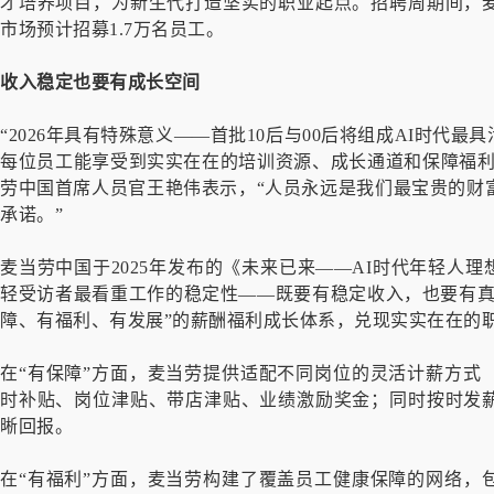
才培养项目，为新生代打造坚实的职业起点。招聘周期间，
市场预计招募1.7万名员工。
收入稳定也要有成长空间
“2026年具有特殊意义——首批10后与00后将组成AI时代
每位员工能享受到实实在在的培训资源、成长通道和保障福利
劳中国首席人员官王艳伟表示，“人员永远是我们最宝贵的财
承诺。”
麦当劳中国于2025年发布的《未来已来——AI时代年轻人理
轻受访者最看重工作的稳定性——既要有稳定收入，也要有真
障、有福利、有发展”的薪酬福利成长体系，兑现实实在在的
在“有保障”方面，麦当劳提供适配不同岗位的灵活计薪方式
时补贴、岗位津贴、带店津贴、业绩激励奖金；同时按时发
晰回报。
在“有福利”方面，麦当劳构建了覆盖员工健康保障的网络，