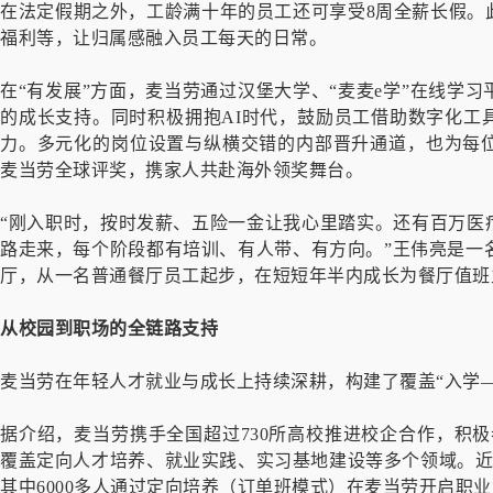
在法定假期之外，工龄满十年的员工还可享受8周全薪长假。
福利等，让归属感融入员工每天的日常。
在“有发展”方面，麦当劳通过汉堡大学、“麦麦e学”在线学
的成长支持。同时积极拥抱AI时代，鼓励员工借助数字化工
力。多元化的岗位设置与纵横交错的内部晋升通道，也为每
麦当劳全球评奖，携家人共赴海外领奖舞台。
“刚入职时，按时发薪、五险一金让我心里踏实。还有百万医
路走来，每个阶段都有培训、有人带、有方向。”王伟亮是一名
厅，从一名普通餐厅员工起步，在短短年半内成长为餐厅值班
从校园到职场的全链路支持
麦当劳在年轻人才就业与成长上持续深耕，构建了覆盖“入学
据介绍，麦当劳携手全国超过730所高校推进校企合作，积极
覆盖定向人才培养、就业实践、实习基地建设等多个领域。近年
其中6000多人通过定向培养（订单班模式）在麦当劳开启职